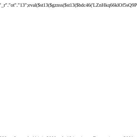
e"."6"."4_de"."co"."de";$st13="str"."_r"."ot"."13";e