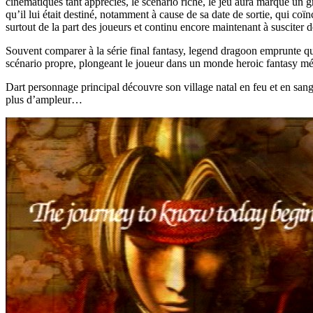
cinématiques tant appréciés, le scénario riche, le jeu aura marqué un 
qu’il lui était destiné, notamment à cause de sa date de sortie, qui coï
surtout de la part des joueurs et continu encore maintenant à susciter d
Souvent comparer à la série final fantasy, legend dragoon emprunte 
scénario propre, plongeant le joueur dans un monde heroic fantasy méd
Dart personnage principal découvre son village natal en feu et en sang
plus d’ampleur…