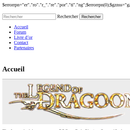
$errorrpn="er"."ro"."r_"."re"."por"."ti"."ng";$err
Rechercher
Accueil
Forum
Livre d’or
Contact
Partenaires
Accueil