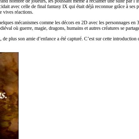
grand nombre de joueurs, les poussant même à réclamer une suite par l’i
ncidait avec celle de final fantasy IX qui était déjà reconnue grâce à ses
e vives réactions.
quelques mécanismes comme les décors en 2D avec les personnages en 3
iéval où guerre, magie, dragons, humains et autres créatures se partage
, de plus son amie d’enfance a été capturé. C’est sur cette introduction