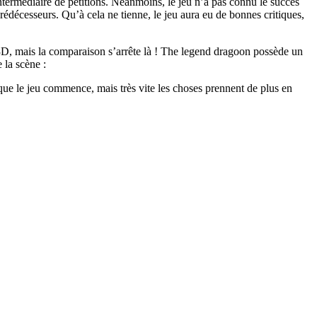
ntermédiaire de pétitions. Néanmoins, le jeu n’a pas connu le succès
 prédécesseurs. Qu’à cela ne tienne, le jeu aura eu de bonnes critiques,
D, mais la comparaison s’arrête là ! The legend dragoon possède un
 la scène :
 que le jeu commence, mais très vite les choses prennent de plus en