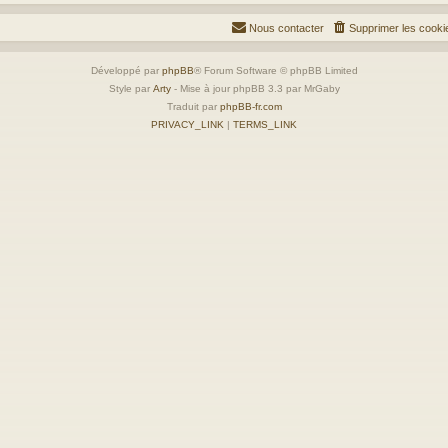
Nous contacter
Supprimer les cooki
Développé par
phpBB
® Forum Software © phpBB Limited
Style par
Arty
- Mise à jour phpBB 3.3 par MrGaby
Traduit par
phpBB-fr.com
PRIVACY_LINK
|
TERMS_LINK