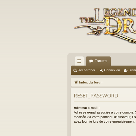
Forums
cc
Rechercher
Connexion
S’enr
ès
Index du forum
ra
RESET_PASSWORD
pi
de
Adresse e-mail :
Adresse e-mail associée à votre compte. S
modifiée via votre panneau d’utilisateur, il
avez fournie lors de votre enregistrement.