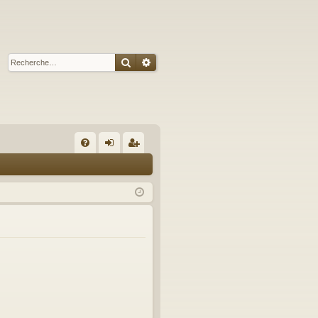
Rechercher
Recherche avancée
A
FA
on
’e
Q
ne
nr
xi
eg
on
ist
re
r