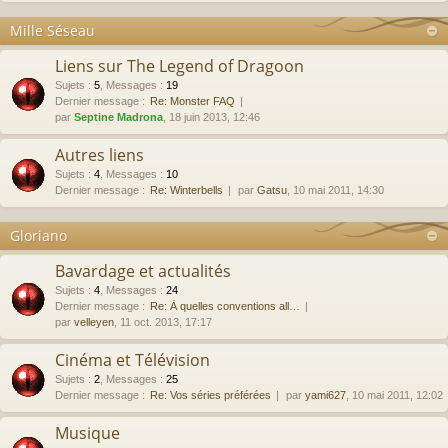
Mille Séseau
Liens sur The Legend of Dragoon
Sujets
:
5
,
Messages
:
19
Dernier message :
Re: Monster FAQ
par
Septine Madrona
, 18 juin 2013, 12:46
Autres liens
Sujets
:
4
,
Messages
:
10
Dernier message :
Re: Winterbells
par
Gatsu
, 10 mai 2011, 14:30
Gloriano
Bavardage et actualités
Sujets
:
4
,
Messages
:
24
Dernier message :
Re: À quelles conventions all…
par
velleyen
, 11 oct. 2013, 17:17
Cinéma et Télévision
Sujets
:
2
,
Messages
:
25
Dernier message :
Re: Vos séries préférées
par
yami627
, 10 mai 2011, 12:02
Musique