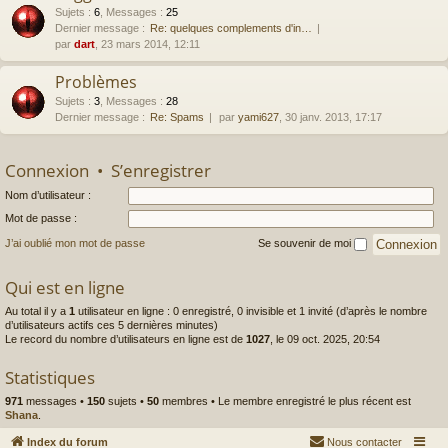
Sujets
:
6
,
Messages
:
25
Dernier message :
Re: quelques complements d'in…
par
dart
, 23 mars 2014, 12:11
Problèmes
Sujets
:
3
,
Messages
:
28
Dernier message :
Re: Spams
par
yami627
, 30 janv. 2013, 17:17
Connexion
•
S’enregistrer
Nom d’utilisateur :
Mot de passe :
J’ai oublié mon mot de passe
Se souvenir de moi
Qui est en ligne
Au total il y a
1
utilisateur en ligne : 0 enregistré, 0 invisible et 1 invité (d’après le nombre
d’utilisateurs actifs ces 5 dernières minutes)
Le record du nombre d’utilisateurs en ligne est de
1027
, le 09 oct. 2025, 20:54
Statistiques
971
messages •
150
sujets •
50
membres • Le membre enregistré le plus récent est
Shana
.
Index du forum
Nous contacter