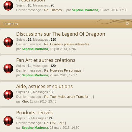
Sujets
:
18
,
Messages
:
98
Dernier message :
Re: Thames
par
Septine Madrona
, 13 avr. 2014, 17:08
Tibéroa
Discussions sur The Legend Of Dragoon
Sujets
:
15
,
Messages
:
130
Dernier message :
Re: Combats préférés/détestés
par
Septine Madrona
, 18 juin 2013, 13:07
Fan Art et autres créations
Sujets
:
11
,
Messages
:
120
Dernier message :
Re: Nouveau Personnage
par
Septine Madrona
, 25 mai 2013, 17:27
Aide, astuces et solutions
Sujets
:
12
,
Messages
:
55
Dernier message :
Re: Tuer Melbu avant Transfor…
par
-Su-
, 11 juin 2013, 23:43
Produits dérivés
Sujets
:
5
,
Messages
:
24
Dernier message :
Re: OST LoD
par
Septine Madrona
, 23 mars 2013, 14:50