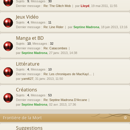
Sujets
:
9
,
Messages
:
30
Dernier message :
Re: The Glitch Mob
par
Lloyd
, 19 mai 2011, 11:55
Jeux Vidéo
Sujets
:
4
,
Messages
:
11
Dernier message :
Re: Line Rider
par
Septine Madrona
, 18 juin 2013, 13:16
Manga et BD
Sujets
:
10
,
Messages
:
32
Dernier message :
Re: Catacombes
par
Septine Madrona
, 27 janv. 2013, 14:38
Littérature
Sujets
:
4
,
Messages
:
10
Dernier message :
Re: Les chroniques de MacKayl…
par
yami627
, 31 janv. 2013, 11:50
Créations
Sujets
:
4
,
Messages
:
53
Dernier message :
Re: Septine Madrona D'Arcane
par
Septine Madrona
, 02 avr. 2013, 17:36
Frontière de la Mort
Suggestions