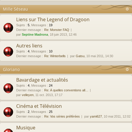
Mille Séseau
Liens sur The Legend of Dragoon
Sujets
:
5
,
Messages
:
19
Dernier message :
Re: Monster FAQ
par
Septine Madrona
, 18 juin 2013, 12:46
Autres liens
Sujets
:
4
,
Messages
:
10
Dernier message :
Re: Winterbells
par
Gatsu
, 10 mai 2011, 14:30
Gloriano
Bavardage et actualités
Sujets
:
4
,
Messages
:
24
Dernier message :
Re: À quelles conventions all…
par
velleyen
, 11 oct. 2013, 17:17
Cinéma et Télévision
Sujets
:
2
,
Messages
:
25
Dernier message :
Re: Vos séries préférées
par
yami627
, 10 mai 2011, 12:02
Musique