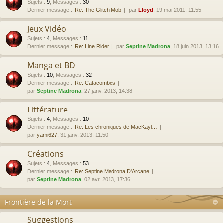
Sujets
:
9
,
Messages
:
30
Dernier message :
Re: The Glitch Mob
par
Lloyd
, 19 mai 2011, 11:55
Jeux Vidéo
Sujets
:
4
,
Messages
:
11
Dernier message :
Re: Line Rider
par
Septine Madrona
, 18 juin 2013, 13:16
Manga et BD
Sujets
:
10
,
Messages
:
32
Dernier message :
Re: Catacombes
par
Septine Madrona
, 27 janv. 2013, 14:38
Littérature
Sujets
:
4
,
Messages
:
10
Dernier message :
Re: Les chroniques de MacKayl…
par
yami627
, 31 janv. 2013, 11:50
Créations
Sujets
:
4
,
Messages
:
53
Dernier message :
Re: Septine Madrona D'Arcane
par
Septine Madrona
, 02 avr. 2013, 17:36
Frontière de la Mort
Suggestions