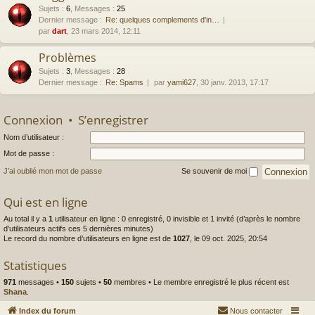
Sujets
:
6
,
Messages
:
25
Dernier message :
Re: quelques complements d'in…
par
dart
, 23 mars 2014, 12:11
Problèmes
Sujets
:
3
,
Messages
:
28
Dernier message :
Re: Spams
par
yami627
, 30 janv. 2013, 17:17
Connexion
•
S’enregistrer
Nom d’utilisateur :
Mot de passe :
J’ai oublié mon mot de passe
Se souvenir de moi
Qui est en ligne
Au total il y a
1
utilisateur en ligne : 0 enregistré, 0 invisible et 1 invité (d’après le nombre
d’utilisateurs actifs ces 5 dernières minutes)
Le record du nombre d’utilisateurs en ligne est de
1027
, le 09 oct. 2025, 20:54
Statistiques
971
messages •
150
sujets •
50
membres • Le membre enregistré le plus récent est
Shana
.
Index du forum
Nous contacter