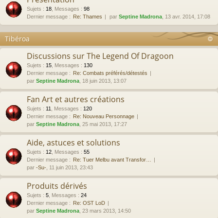
Sujets
:
18
,
Messages
:
98
Dernier message :
Re: Thames
par
Septine Madrona
, 13 avr. 2014, 17:08
Tibéroa
Discussions sur The Legend Of Dragoon
Sujets
:
15
,
Messages
:
130
Dernier message :
Re: Combats préférés/détestés
par
Septine Madrona
, 18 juin 2013, 13:07
Fan Art et autres créations
Sujets
:
11
,
Messages
:
120
Dernier message :
Re: Nouveau Personnage
par
Septine Madrona
, 25 mai 2013, 17:27
Aide, astuces et solutions
Sujets
:
12
,
Messages
:
55
Dernier message :
Re: Tuer Melbu avant Transfor…
par
-Su-
, 11 juin 2013, 23:43
Produits dérivés
Sujets
:
5
,
Messages
:
24
Dernier message :
Re: OST LoD
par
Septine Madrona
, 23 mars 2013, 14:50