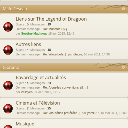
Mille Séseau
Liens sur The Legend of Dragoon
Sujets
:
5
,
Messages
:
19
Dernier message :
Re: Monster FAQ
par
Septine Madrona
, 18 juin 2013, 12:46
Autres liens
Sujets
:
4
,
Messages
:
10
Dernier message :
Re: Winterbells
par
Gatsu
, 10 mai 2011, 14:30
Gloriano
Bavardage et actualités
Sujets
:
4
,
Messages
:
24
Dernier message :
Re: À quelles conventions all…
par
velleyen
, 11 oct. 2013, 17:17
Cinéma et Télévision
Sujets
:
2
,
Messages
:
25
Dernier message :
Re: Vos séries préférées
par
yami627
, 10 mai 2011, 12:02
Musique