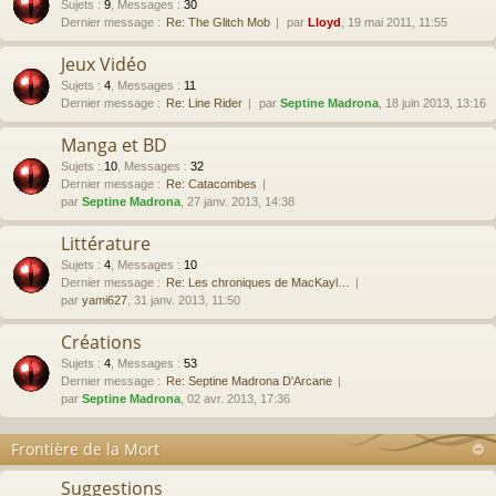
Sujets
:
9
,
Messages
:
30
Dernier message :
Re: The Glitch Mob
par
Lloyd
, 19 mai 2011, 11:55
Jeux Vidéo
Sujets
:
4
,
Messages
:
11
Dernier message :
Re: Line Rider
par
Septine Madrona
, 18 juin 2013, 13:16
Manga et BD
Sujets
:
10
,
Messages
:
32
Dernier message :
Re: Catacombes
par
Septine Madrona
, 27 janv. 2013, 14:38
Littérature
Sujets
:
4
,
Messages
:
10
Dernier message :
Re: Les chroniques de MacKayl…
par
yami627
, 31 janv. 2013, 11:50
Créations
Sujets
:
4
,
Messages
:
53
Dernier message :
Re: Septine Madrona D'Arcane
par
Septine Madrona
, 02 avr. 2013, 17:36
Frontière de la Mort
Suggestions