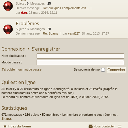
Sujets
:
6
,
Messages
:
25
Dernier message :
Re: quelques complements d'in…
par
dart
, 23 mars 2014, 12:11
Problèmes
Sujets
:
3
,
Messages
:
28
Dernier message :
Re: Spams
par
yami627
, 30 janv. 2013, 17:17
Connexion
•
S’enregistrer
Nom d’utilisateur :
Mot de passe :
J’ai oublié mon mot de passe
Se souvenir de moi
Qui est en ligne
Au total il y a
26
utilisateurs en ligne : 0 enregistré, 0 invisible et 26 invités (d’après le
nombre d’utilisateurs actifs ces 5 dernières minutes)
Le record du nombre d’utilisateurs en ligne est de
1027
, le 09 oct. 2025, 20:54
Statistiques
971
messages •
150
sujets •
50
membres • Le membre enregistré le plus récent est
Shana
.
Index du forum
Nous contacter