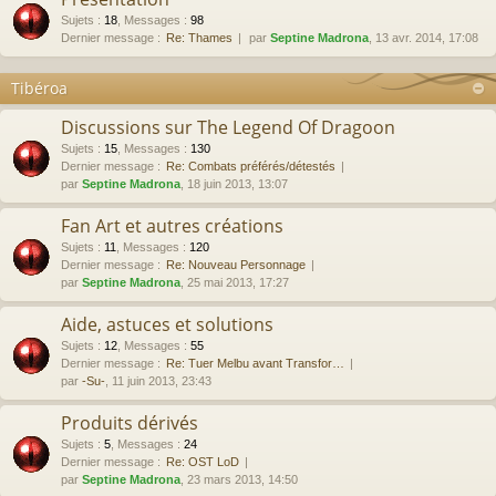
Sujets
:
18
,
Messages
:
98
Dernier message :
Re: Thames
par
Septine Madrona
, 13 avr. 2014, 17:08
Tibéroa
Discussions sur The Legend Of Dragoon
Sujets
:
15
,
Messages
:
130
Dernier message :
Re: Combats préférés/détestés
par
Septine Madrona
, 18 juin 2013, 13:07
Fan Art et autres créations
Sujets
:
11
,
Messages
:
120
Dernier message :
Re: Nouveau Personnage
par
Septine Madrona
, 25 mai 2013, 17:27
Aide, astuces et solutions
Sujets
:
12
,
Messages
:
55
Dernier message :
Re: Tuer Melbu avant Transfor…
par
-Su-
, 11 juin 2013, 23:43
Produits dérivés
Sujets
:
5
,
Messages
:
24
Dernier message :
Re: OST LoD
par
Septine Madrona
, 23 mars 2013, 14:50