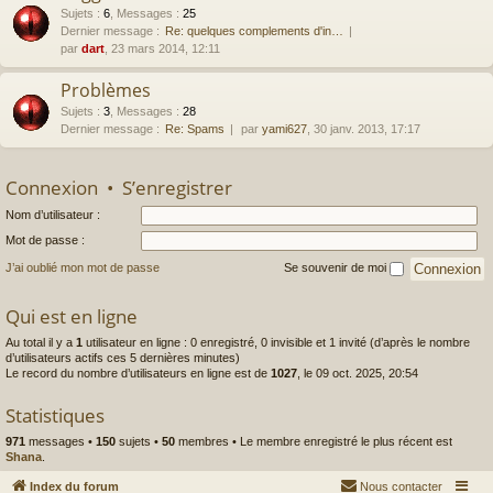
Sujets
:
6
,
Messages
:
25
Dernier message :
Re: quelques complements d'in…
par
dart
, 23 mars 2014, 12:11
Problèmes
Sujets
:
3
,
Messages
:
28
Dernier message :
Re: Spams
par
yami627
, 30 janv. 2013, 17:17
Connexion
•
S’enregistrer
Nom d’utilisateur :
Mot de passe :
J’ai oublié mon mot de passe
Se souvenir de moi
Qui est en ligne
Au total il y a
1
utilisateur en ligne : 0 enregistré, 0 invisible et 1 invité (d’après le nombre
d’utilisateurs actifs ces 5 dernières minutes)
Le record du nombre d’utilisateurs en ligne est de
1027
, le 09 oct. 2025, 20:54
Statistiques
971
messages •
150
sujets •
50
membres • Le membre enregistré le plus récent est
Shana
.
Index du forum
Nous contacter