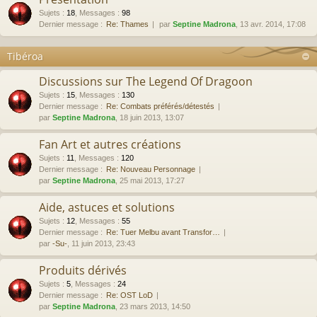
Sujets
:
18
,
Messages
:
98
Dernier message :
Re: Thames
par
Septine Madrona
, 13 avr. 2014, 17:08
Tibéroa
Discussions sur The Legend Of Dragoon
Sujets
:
15
,
Messages
:
130
Dernier message :
Re: Combats préférés/détestés
par
Septine Madrona
, 18 juin 2013, 13:07
Fan Art et autres créations
Sujets
:
11
,
Messages
:
120
Dernier message :
Re: Nouveau Personnage
par
Septine Madrona
, 25 mai 2013, 17:27
Aide, astuces et solutions
Sujets
:
12
,
Messages
:
55
Dernier message :
Re: Tuer Melbu avant Transfor…
par
-Su-
, 11 juin 2013, 23:43
Produits dérivés
Sujets
:
5
,
Messages
:
24
Dernier message :
Re: OST LoD
par
Septine Madrona
, 23 mars 2013, 14:50