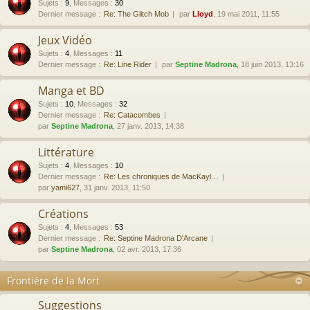
Sujets
:
9
,
Messages
:
30
Dernier message :
Re: The Glitch Mob
par
Lloyd
, 19 mai 2011, 11:55
Jeux Vidéo
Sujets
:
4
,
Messages
:
11
Dernier message :
Re: Line Rider
par
Septine Madrona
, 18 juin 2013, 13:16
Manga et BD
Sujets
:
10
,
Messages
:
32
Dernier message :
Re: Catacombes
par
Septine Madrona
, 27 janv. 2013, 14:38
Littérature
Sujets
:
4
,
Messages
:
10
Dernier message :
Re: Les chroniques de MacKayl…
par
yami627
, 31 janv. 2013, 11:50
Créations
Sujets
:
4
,
Messages
:
53
Dernier message :
Re: Septine Madrona D'Arcane
par
Septine Madrona
, 02 avr. 2013, 17:36
Frontière de la Mort
Suggestions