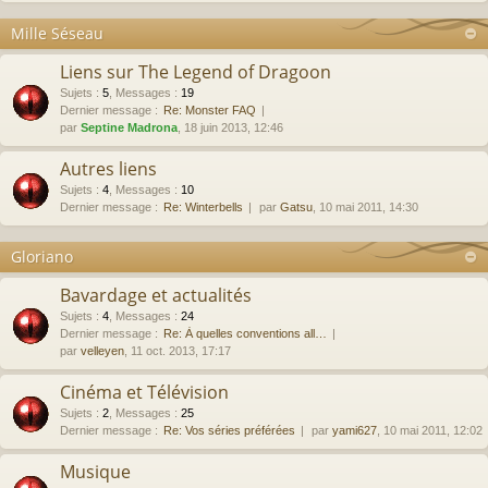
Mille Séseau
Liens sur The Legend of Dragoon
Sujets
:
5
,
Messages
:
19
Dernier message :
Re: Monster FAQ
par
Septine Madrona
, 18 juin 2013, 12:46
Autres liens
Sujets
:
4
,
Messages
:
10
Dernier message :
Re: Winterbells
par
Gatsu
, 10 mai 2011, 14:30
Gloriano
Bavardage et actualités
Sujets
:
4
,
Messages
:
24
Dernier message :
Re: À quelles conventions all…
par
velleyen
, 11 oct. 2013, 17:17
Cinéma et Télévision
Sujets
:
2
,
Messages
:
25
Dernier message :
Re: Vos séries préférées
par
yami627
, 10 mai 2011, 12:02
Musique