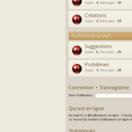
Sujets
:
4
,
Messages
:
10
Créations
Sujets
:
4
,
Messages
:
53
Frontière de la Mort
Suggestions
Sujets
:
6
,
Messages
:
25
Problèmes
Sujets
:
3
,
Messages
:
28
Connexion
•
S’enregistrer
Nom d’utilisateur :
Qui est en ligne
Au total il y a
14
utilisateurs en ligne : 0 enre
Le record du nombre d’utilisateurs en ligne 
Statistiques