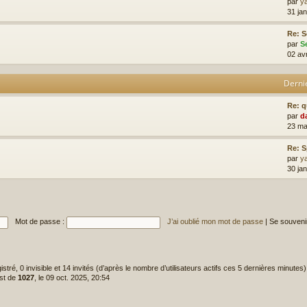
par
y
31 jan
Re: S
par
S
02 av
Derni
Re: 
par
d
23 ma
Re: 
par
y
30 ja
Mot de passe :
J’ai oublié mon mot de passe
|
Se souveni
gistré, 0 invisible et 14 invités (d’après le nombre d’utilisateurs actifs ces 5 dernières minutes)
est de
1027
, le 09 oct. 2025, 20:54