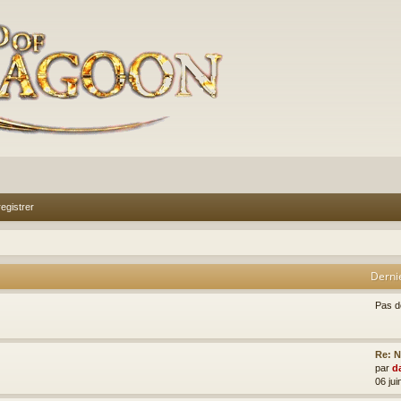
egistrer
Derni
Pas 
Re: N
par
d
06 jui