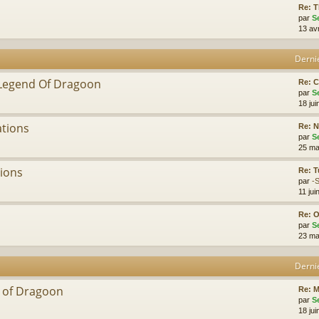
Re: 
par
S
13 av
Derni
 Legend Of Dragoon
Re: C
par
S
18 jui
ations
Re: 
par
S
25 ma
tions
Re: T
par
-
11 jui
Re: 
par
S
23 ma
Derni
d of Dragoon
Re: 
par
S
18 jui