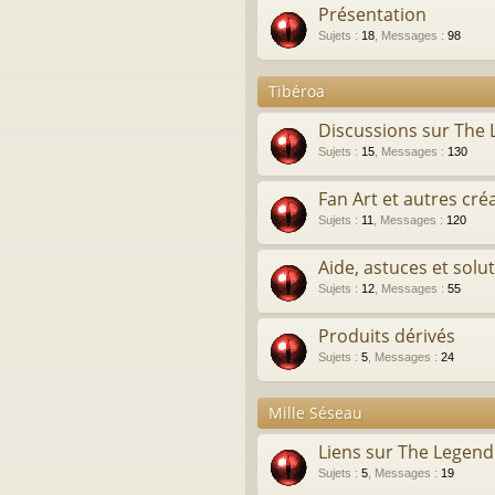
Présentation
Sujets
:
18
,
Messages
:
98
Tibéroa
Discussions sur The
Sujets
:
15
,
Messages
:
130
Fan Art et autres cré
Sujets
:
11
,
Messages
:
120
Aide, astuces et solu
Sujets
:
12
,
Messages
:
55
Produits dérivés
Sujets
:
5
,
Messages
:
24
Mille Séseau
Liens sur The Legen
Sujets
:
5
,
Messages
:
19