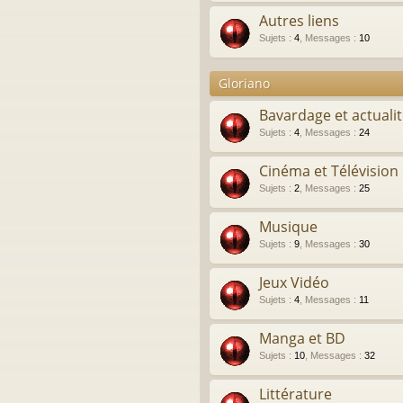
Autres liens
Sujets
:
4
,
Messages
:
10
Gloriano
Bavardage et actuali
Sujets
:
4
,
Messages
:
24
Cinéma et Télévision
Sujets
:
2
,
Messages
:
25
Musique
Sujets
:
9
,
Messages
:
30
Jeux Vidéo
Sujets
:
4
,
Messages
:
11
Manga et BD
Sujets
:
10
,
Messages
:
32
Littérature