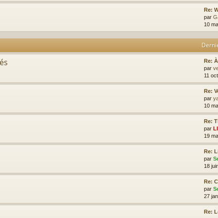
Re: W
par
G
10 ma
Derni
tés
Re: À
par
ve
11 oc
Re: V
par
y
10 ma
Re: T
par
L
19 ma
Re: L
par
S
18 jui
Re: 
par
S
27 ja
Re: 