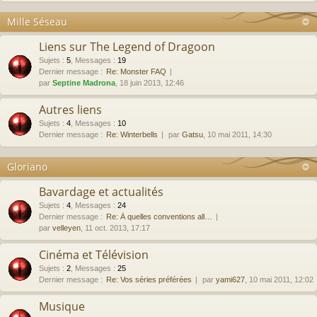
Mille Séseau
Liens sur The Legend of Dragoon
Sujets
:
5
,
Messages
:
19
Dernier message :
Re: Monster FAQ
par
Septine Madrona
, 18 juin 2013, 12:46
Autres liens
Sujets
:
4
,
Messages
:
10
Dernier message :
Re: Winterbells
par
Gatsu
, 10 mai 2011, 14:30
Gloriano
Bavardage et actualités
Sujets
:
4
,
Messages
:
24
Dernier message :
Re: À quelles conventions all…
par
velleyen
, 11 oct. 2013, 17:17
Cinéma et Télévision
Sujets
:
2
,
Messages
:
25
Dernier message :
Re: Vos séries préférées
par
yami627
, 10 mai 2011, 12:02
Musique