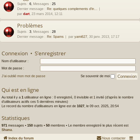
Sujets
:
6
,
Messages
:
25
Dernier message :
Re: quelques complements d'in…
par
dart
, 23 mars 2014, 12:11
Problèmes
Sujets
:
3
,
Messages
:
28
Dernier message :
Re: Spams
par
yami627
, 30 janv. 2013, 17:17
Connexion
•
S’enregistrer
Nom d’utilisateur :
Mot de passe :
J’ai oublié mon mot de passe
Se souvenir de moi
Qui est en ligne
Au total il y a
1
utilisateur en ligne : 0 enregistré, 0 invisible et 1 invité (d’après le nombre
d’utilisateurs actifs ces 5 dernières minutes)
Le record du nombre d’utilisateurs en ligne est de
1027
, le 09 oct. 2025, 20:54
Statistiques
971
messages •
150
sujets •
50
membres • Le membre enregistré le plus récent est
Shana
.
Index du forum
Nous contacter