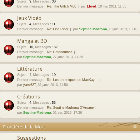
Sujets
:
9
,
Messages
:
30
Dernier message :
Re: The Glitch Mob
par
Lloyd
, 19 mai 2011, 11:55
Jeux Vidéo
Sujets
:
4
,
Messages
:
11
Dernier message :
Re: Line Rider
par
Septine Madrona
, 18 juin 2013, 13:16
Manga et BD
Sujets
:
10
,
Messages
:
32
Dernier message :
Re: Catacombes
par
Septine Madrona
, 27 janv. 2013, 14:38
Littérature
Sujets
:
4
,
Messages
:
10
Dernier message :
Re: Les chroniques de MacKayl…
par
yami627
, 31 janv. 2013, 11:50
Créations
Sujets
:
4
,
Messages
:
53
Dernier message :
Re: Septine Madrona D'Arcane
par
Septine Madrona
, 02 avr. 2013, 17:36
Frontière de la Mort
Suggestions