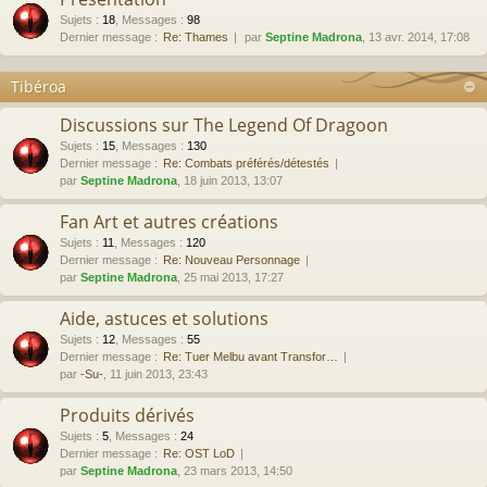
Sujets
:
18
,
Messages
:
98
Dernier message :
Re: Thames
par
Septine Madrona
, 13 avr. 2014, 17:08
Tibéroa
Discussions sur The Legend Of Dragoon
Sujets
:
15
,
Messages
:
130
Dernier message :
Re: Combats préférés/détestés
par
Septine Madrona
, 18 juin 2013, 13:07
Fan Art et autres créations
Sujets
:
11
,
Messages
:
120
Dernier message :
Re: Nouveau Personnage
par
Septine Madrona
, 25 mai 2013, 17:27
Aide, astuces et solutions
Sujets
:
12
,
Messages
:
55
Dernier message :
Re: Tuer Melbu avant Transfor…
par
-Su-
, 11 juin 2013, 23:43
Produits dérivés
Sujets
:
5
,
Messages
:
24
Dernier message :
Re: OST LoD
par
Septine Madrona
, 23 mars 2013, 14:50