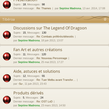
Sujets
:
18
,
Messages
:
98
Dernier message :
Re: Thames
par
Septine Madrona
, 13 avr. 2014, 17:08
Tibéroa
Discussions sur The Legend Of Dragoon
Sujets
:
15
,
Messages
:
130
Dernier message :
Re: Combats préférés/détestés
par
Septine Madrona
, 18 juin 2013, 13:07
Fan Art et autres créations
Sujets
:
11
,
Messages
:
120
Dernier message :
Re: Nouveau Personnage
par
Septine Madrona
, 25 mai 2013, 17:27
Aide, astuces et solutions
Sujets
:
12
,
Messages
:
55
Dernier message :
Re: Tuer Melbu avant Transfor…
par
-Su-
, 11 juin 2013, 23:43
Produits dérivés
Sujets
:
5
,
Messages
:
24
Dernier message :
Re: OST LoD
par
Septine Madrona
, 23 mars 2013, 14:50