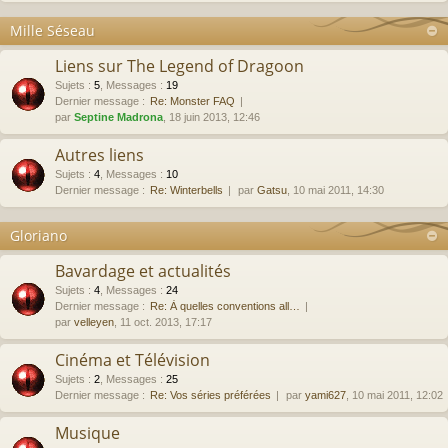
Mille Séseau
Liens sur The Legend of Dragoon
Sujets
:
5
,
Messages
:
19
Dernier message :
Re: Monster FAQ
par
Septine Madrona
, 18 juin 2013, 12:46
Autres liens
Sujets
:
4
,
Messages
:
10
Dernier message :
Re: Winterbells
par
Gatsu
, 10 mai 2011, 14:30
Gloriano
Bavardage et actualités
Sujets
:
4
,
Messages
:
24
Dernier message :
Re: À quelles conventions all…
par
velleyen
, 11 oct. 2013, 17:17
Cinéma et Télévision
Sujets
:
2
,
Messages
:
25
Dernier message :
Re: Vos séries préférées
par
yami627
, 10 mai 2011, 12:02
Musique