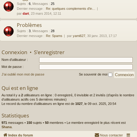
Sujets
:
6
,
Messages
:
25
Dernier message :
Re: quelques complements d'in…
par
dart
, 23 mars 2014, 12:11
Problèmes
Sujets
:
3
,
Messages
:
28
Dernier message :
Re: Spams
par
yami627
, 30 janv. 2013, 17:17
Connexion
•
S’enregistrer
Nom d’utilisateur :
Mot de passe :
J’ai oublié mon mot de passe
Se souvenir de moi
Qui est en ligne
Au total il y a
2
utilisateurs en ligne : 0 enregistré, 0 invisible et 2 invités (d’après le nombre
d’utilisateurs actifs ces 5 dernières minutes)
Le record du nombre d’utilisateurs en ligne est de
1027
, le 09 oct. 2025, 20:54
Statistiques
971
messages •
150
sujets •
50
membres • Le membre enregistré le plus récent est
Shana
.
Index du forum
Nous contacter