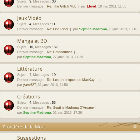
Sujets
:
9
,
Messages
:
30
Dernier message :
Re: The Glitch Mob
par
Lloyd
, 19 mai 2011, 11:55
Jeux Vidéo
Sujets
:
4
,
Messages
:
11
Dernier message :
Re: Line Rider
par
Septine Madrona
, 18 juin 2013, 13:16
Manga et BD
Sujets
:
10
,
Messages
:
32
Dernier message :
Re: Catacombes
par
Septine Madrona
, 27 janv. 2013, 14:38
Littérature
Sujets
:
4
,
Messages
:
10
Dernier message :
Re: Les chroniques de MacKayl…
par
yami627
, 31 janv. 2013, 11:50
Créations
Sujets
:
4
,
Messages
:
53
Dernier message :
Re: Septine Madrona D'Arcane
par
Septine Madrona
, 02 avr. 2013, 17:36
Frontière de la Mort
Suggestions