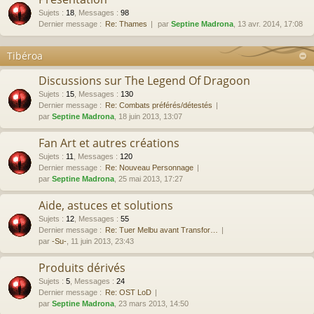
Sujets
:
18
,
Messages
:
98
Dernier message :
Re: Thames
par
Septine Madrona
, 13 avr. 2014, 17:08
Tibéroa
Discussions sur The Legend Of Dragoon
Sujets
:
15
,
Messages
:
130
Dernier message :
Re: Combats préférés/détestés
par
Septine Madrona
, 18 juin 2013, 13:07
Fan Art et autres créations
Sujets
:
11
,
Messages
:
120
Dernier message :
Re: Nouveau Personnage
par
Septine Madrona
, 25 mai 2013, 17:27
Aide, astuces et solutions
Sujets
:
12
,
Messages
:
55
Dernier message :
Re: Tuer Melbu avant Transfor…
par
-Su-
, 11 juin 2013, 23:43
Produits dérivés
Sujets
:
5
,
Messages
:
24
Dernier message :
Re: OST LoD
par
Septine Madrona
, 23 mars 2013, 14:50