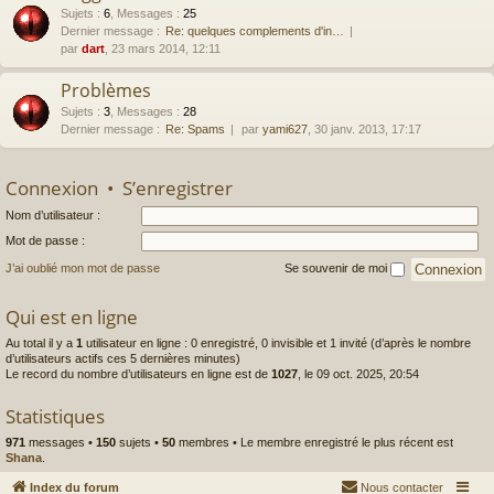
Sujets
:
6
,
Messages
:
25
Dernier message :
Re: quelques complements d'in…
par
dart
, 23 mars 2014, 12:11
Problèmes
Sujets
:
3
,
Messages
:
28
Dernier message :
Re: Spams
par
yami627
, 30 janv. 2013, 17:17
Connexion
•
S’enregistrer
Nom d’utilisateur :
Mot de passe :
J’ai oublié mon mot de passe
Se souvenir de moi
Qui est en ligne
Au total il y a
1
utilisateur en ligne : 0 enregistré, 0 invisible et 1 invité (d’après le nombre
d’utilisateurs actifs ces 5 dernières minutes)
Le record du nombre d’utilisateurs en ligne est de
1027
, le 09 oct. 2025, 20:54
Statistiques
971
messages •
150
sujets •
50
membres • Le membre enregistré le plus récent est
Shana
.
Index du forum
Nous contacter