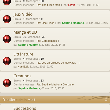
Sujets
:
9
,
Messages
:
30
Dernier message :
Re: The Glitch Mob
par
Lloyd
, 19 mai 2011, 11:55
Jeux Vidéo
Sujets
:
4
,
Messages
:
11
Dernier message :
Re: Line Rider
par
Septine Madrona
, 18 juin 2013, 13:16
Manga et BD
Sujets
:
10
,
Messages
:
32
Dernier message :
Re: Catacombes
par
Septine Madrona
, 27 janv. 2013, 14:38
Littérature
Sujets
:
4
,
Messages
:
10
Dernier message :
Re: Les chroniques de MacKayl…
par
yami627
, 31 janv. 2013, 11:50
Créations
Sujets
:
4
,
Messages
:
53
Dernier message :
Re: Septine Madrona D'Arcane
par
Septine Madrona
, 02 avr. 2013, 17:36
Frontière de la Mort
Suggestions