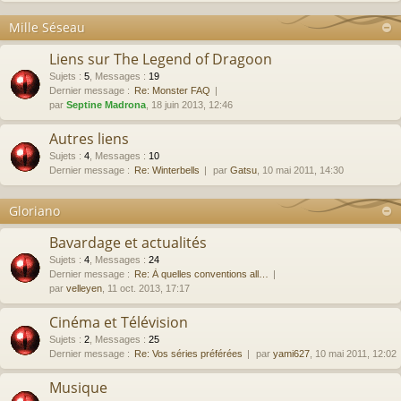
Mille Séseau
Liens sur The Legend of Dragoon
Sujets
:
5
,
Messages
:
19
Dernier message :
Re: Monster FAQ
par
Septine Madrona
, 18 juin 2013, 12:46
Autres liens
Sujets
:
4
,
Messages
:
10
Dernier message :
Re: Winterbells
par
Gatsu
, 10 mai 2011, 14:30
Gloriano
Bavardage et actualités
Sujets
:
4
,
Messages
:
24
Dernier message :
Re: À quelles conventions all…
par
velleyen
, 11 oct. 2013, 17:17
Cinéma et Télévision
Sujets
:
2
,
Messages
:
25
Dernier message :
Re: Vos séries préférées
par
yami627
, 10 mai 2011, 12:02
Musique