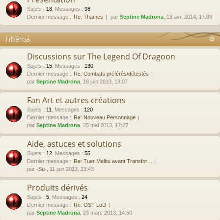
Sujets
:
18
,
Messages
:
98
Dernier message :
Re: Thames
par
Septine Madrona
, 13 avr. 2014, 17:08
Tibéroa
Discussions sur The Legend Of Dragoon
Sujets
:
15
,
Messages
:
130
Dernier message :
Re: Combats préférés/détestés
par
Septine Madrona
, 18 juin 2013, 13:07
Fan Art et autres créations
Sujets
:
11
,
Messages
:
120
Dernier message :
Re: Nouveau Personnage
par
Septine Madrona
, 25 mai 2013, 17:27
Aide, astuces et solutions
Sujets
:
12
,
Messages
:
55
Dernier message :
Re: Tuer Melbu avant Transfor…
par
-Su-
, 11 juin 2013, 23:43
Produits dérivés
Sujets
:
5
,
Messages
:
24
Dernier message :
Re: OST LoD
par
Septine Madrona
, 23 mars 2013, 14:50