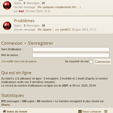
Sujets
:
6
,
Messages
:
25
Dernier message :
Re: quelques complements d'in…
par
dart
, 23 mars 2014, 12:11
Problèmes
Sujets
:
3
,
Messages
:
28
Dernier message :
Re: Spams
par
yami627
, 30 janv. 2013, 17:17
Connexion
•
S’enregistrer
Nom d’utilisateur :
Mot de passe :
J’ai oublié mon mot de passe
Se souvenir de moi
Qui est en ligne
Au total il y a
1
utilisateur en ligne : 0 enregistré, 0 invisible et 1 invité (d’après le nombre
d’utilisateurs actifs ces 5 dernières minutes)
Le record du nombre d’utilisateurs en ligne est de
1027
, le 09 oct. 2025, 20:54
Statistiques
971
messages •
150
sujets •
50
membres • Le membre enregistré le plus récent est
Shana
.
Index du forum
Nous contacter