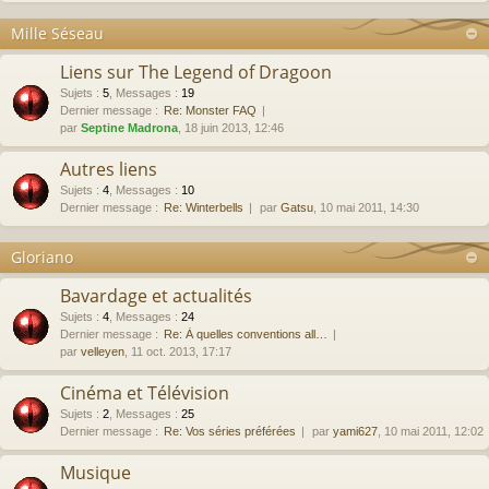
Mille Séseau
Liens sur The Legend of Dragoon
Sujets
:
5
,
Messages
:
19
Dernier message :
Re: Monster FAQ
par
Septine Madrona
, 18 juin 2013, 12:46
Autres liens
Sujets
:
4
,
Messages
:
10
Dernier message :
Re: Winterbells
par
Gatsu
, 10 mai 2011, 14:30
Gloriano
Bavardage et actualités
Sujets
:
4
,
Messages
:
24
Dernier message :
Re: À quelles conventions all…
par
velleyen
, 11 oct. 2013, 17:17
Cinéma et Télévision
Sujets
:
2
,
Messages
:
25
Dernier message :
Re: Vos séries préférées
par
yami627
, 10 mai 2011, 12:02
Musique