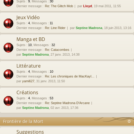
Sujets
:
9
,
Messages
:
30
Dernier message :
Re: The Glitch Mob
par
Lloyd
, 19 mai 2011, 11:55
Jeux Vidéo
Sujets
:
4
,
Messages
:
11
Dernier message :
Re: Line Rider
par
Septine Madrona
, 18 juin 2013, 13:16
Manga et BD
Sujets
:
10
,
Messages
:
32
Dernier message :
Re: Catacombes
par
Septine Madrona
, 27 janv. 2013, 14:38
Littérature
Sujets
:
4
,
Messages
:
10
Dernier message :
Re: Les chroniques de MacKayl…
par
yami627
, 31 janv. 2013, 11:50
Créations
Sujets
:
4
,
Messages
:
53
Dernier message :
Re: Septine Madrona D'Arcane
par
Septine Madrona
, 02 avr. 2013, 17:36
Frontière de la Mort
Suggestions