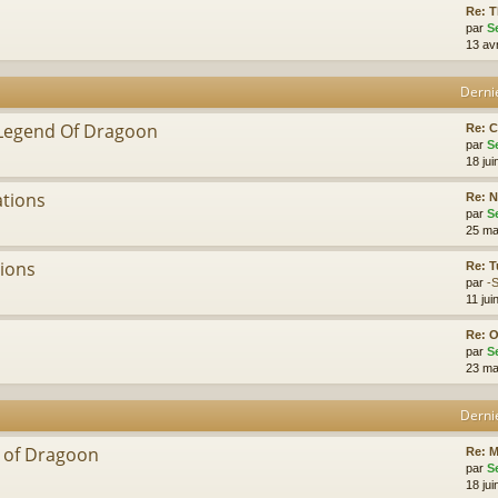
Re: 
par
S
13 av
Derni
 Legend Of Dragoon
Re: C
par
S
18 jui
ations
Re: 
par
S
25 ma
tions
Re: T
par
-
11 jui
Re: 
par
S
23 ma
Derni
d of Dragoon
Re: 
par
S
18 jui