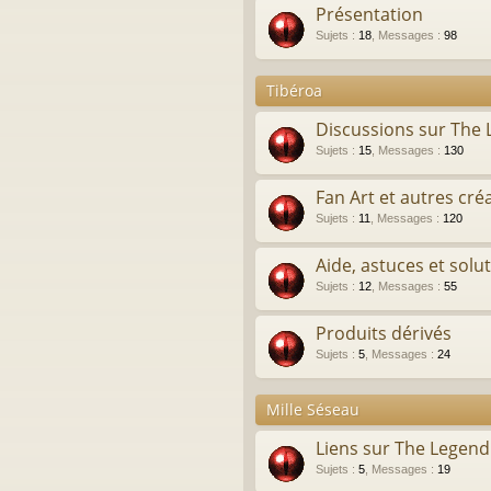
Présentation
Sujets
:
18
,
Messages
:
98
Tibéroa
Discussions sur The
Sujets
:
15
,
Messages
:
130
Fan Art et autres cré
Sujets
:
11
,
Messages
:
120
Aide, astuces et solu
Sujets
:
12
,
Messages
:
55
Produits dérivés
Sujets
:
5
,
Messages
:
24
Mille Séseau
Liens sur The Legen
Sujets
:
5
,
Messages
:
19