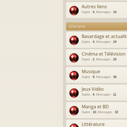
Autres liens
Sujets
:
4
,
Messages
:
10
Gloriano
Bavardage et actuali
Sujets
:
4
,
Messages
:
24
Cinéma et Télévision
Sujets
:
2
,
Messages
:
25
Musique
Sujets
:
9
,
Messages
:
30
Jeux Vidéo
Sujets
:
4
,
Messages
:
11
Manga et BD
Sujets
:
10
,
Messages
:
32
Littérature