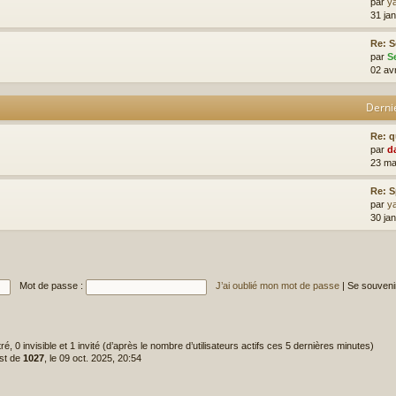
par
y
31 jan
Re: S
par
S
02 av
Derni
Re: 
par
d
23 ma
Re: 
par
y
30 ja
Mot de passe :
J’ai oublié mon mot de passe
|
Se souveni
tré, 0 invisible et 1 invité (d’après le nombre d’utilisateurs actifs ces 5 dernières minutes)
est de
1027
, le 09 oct. 2025, 20:54