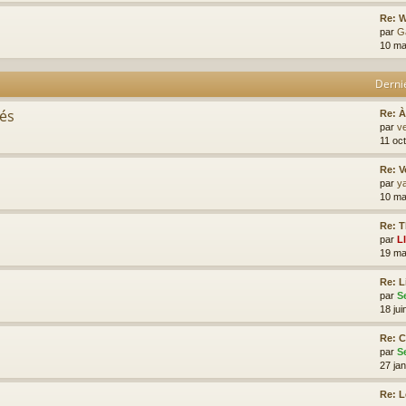
Re: W
par
G
10 ma
Derni
tés
Re: À
par
ve
11 oc
Re: V
par
y
10 ma
Re: T
par
L
19 ma
Re: L
par
S
18 jui
Re: 
par
S
27 ja
Re: 