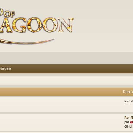
egistrer
Derni
Pas 
Re: N
par
d
06 jui