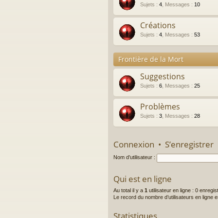
Sujets
:
4
,
Messages
:
10
Créations
Sujets
:
4
,
Messages
:
53
Frontière de la Mort
Suggestions
Sujets
:
6
,
Messages
:
25
Problèmes
Sujets
:
3
,
Messages
:
28
Connexion
•
S’enregistrer
Nom d’utilisateur :
Qui est en ligne
Au total il y a
1
utilisateur en ligne : 0 enregis
Le record du nombre d’utilisateurs en ligne 
Statistiques