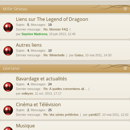
Mille Séseau
Liens sur The Legend of Dragoon
Sujets
:
5
,
Messages
:
19
Dernier message :
Re: Monster FAQ
par
Septine Madrona
, 18 juin 2013, 12:46
Autres liens
Sujets
:
4
,
Messages
:
10
Dernier message :
Re: Winterbells
par
Gatsu
, 10 mai 2011, 14:30
Gloriano
Bavardage et actualités
Sujets
:
4
,
Messages
:
24
Dernier message :
Re: À quelles conventions all…
par
velleyen
, 11 oct. 2013, 17:17
Cinéma et Télévision
Sujets
:
2
,
Messages
:
25
Dernier message :
Re: Vos séries préférées
par
yami627
, 10 mai 2011, 12:02
Musique