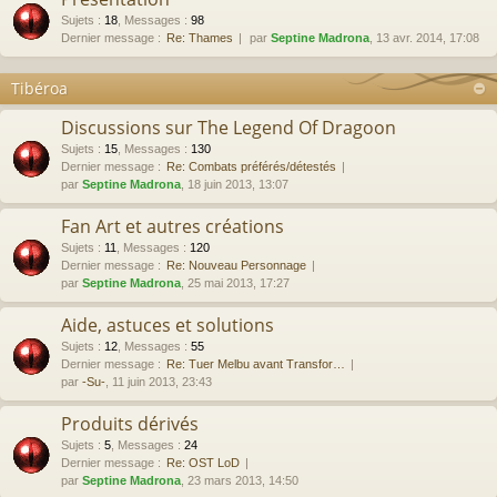
Sujets
:
18
,
Messages
:
98
Dernier message :
Re: Thames
par
Septine Madrona
, 13 avr. 2014, 17:08
Tibéroa
Discussions sur The Legend Of Dragoon
Sujets
:
15
,
Messages
:
130
Dernier message :
Re: Combats préférés/détestés
par
Septine Madrona
, 18 juin 2013, 13:07
Fan Art et autres créations
Sujets
:
11
,
Messages
:
120
Dernier message :
Re: Nouveau Personnage
par
Septine Madrona
, 25 mai 2013, 17:27
Aide, astuces et solutions
Sujets
:
12
,
Messages
:
55
Dernier message :
Re: Tuer Melbu avant Transfor…
par
-Su-
, 11 juin 2013, 23:43
Produits dérivés
Sujets
:
5
,
Messages
:
24
Dernier message :
Re: OST LoD
par
Septine Madrona
, 23 mars 2013, 14:50