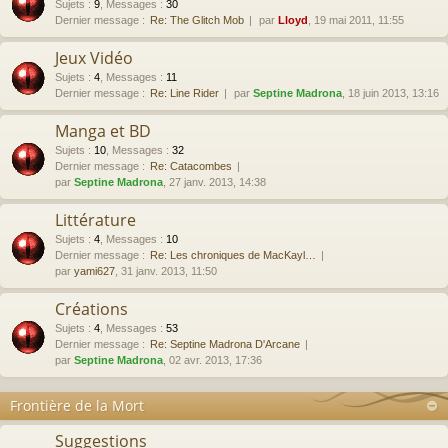
Sujets
:
9
,
Messages
:
30
Dernier message :
Re: The Glitch Mob
par
Lloyd
, 19 mai 2011, 11:55
Jeux Vidéo
Sujets
:
4
,
Messages
:
11
Dernier message :
Re: Line Rider
par
Septine Madrona
, 18 juin 2013, 13:16
Manga et BD
Sujets
:
10
,
Messages
:
32
Dernier message :
Re: Catacombes
par
Septine Madrona
, 27 janv. 2013, 14:38
Littérature
Sujets
:
4
,
Messages
:
10
Dernier message :
Re: Les chroniques de MacKayl…
par
yami627
, 31 janv. 2013, 11:50
Créations
Sujets
:
4
,
Messages
:
53
Dernier message :
Re: Septine Madrona D'Arcane
par
Septine Madrona
, 02 avr. 2013, 17:36
Frontière de la Mort
Suggestions