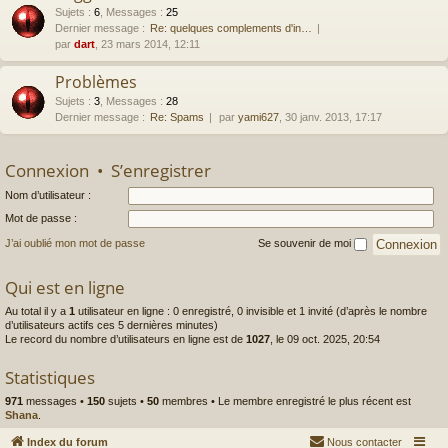
Sujets
:
6
,
Messages
:
25
Dernier message :
Re: quelques complements d'in…
par
dart
, 23 mars 2014, 12:11
Problèmes
Sujets
:
3
,
Messages
:
28
Dernier message :
Re: Spams
par
yami627
, 30 janv. 2013, 17:17
Connexion
•
S’enregistrer
Nom d’utilisateur :
Mot de passe :
J’ai oublié mon mot de passe
Se souvenir de moi
Qui est en ligne
Au total il y a
1
utilisateur en ligne : 0 enregistré, 0 invisible et 1 invité (d’après le nombre
d’utilisateurs actifs ces 5 dernières minutes)
Le record du nombre d’utilisateurs en ligne est de
1027
, le 09 oct. 2025, 20:54
Statistiques
971
messages •
150
sujets •
50
membres • Le membre enregistré le plus récent est
Shana
.
Index du forum
Nous contacter