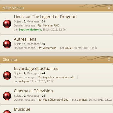
Mille Séseau
Liens sur The Legend of Dragoon
Sujets
:
5
,
Messages
:
19
Dernier message :
Re: Monster FAQ
par
Septine Madrona
, 18 juin 2013, 12:46
Autres liens
Sujets
:
4
,
Messages
:
10
Dernier message :
Re: Winterbells
par
Gatsu
, 10 mai 2011, 14:30
Gloriano
Bavardage et actualités
Sujets
:
4
,
Messages
:
24
Dernier message :
Re: À quelles conventions all…
par
velleyen
, 11 oct. 2013, 17:17
Cinéma et Télévision
Sujets
:
2
,
Messages
:
25
Dernier message :
Re: Vos séries préférées
par
yami627
, 10 mai 2011, 12:02
Musique