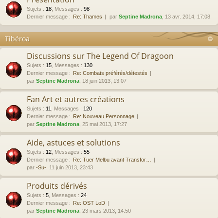
Sujets
:
18
,
Messages
:
98
Dernier message :
Re: Thames
par
Septine Madrona
, 13 avr. 2014, 17:08
Tibéroa
Discussions sur The Legend Of Dragoon
Sujets
:
15
,
Messages
:
130
Dernier message :
Re: Combats préférés/détestés
par
Septine Madrona
, 18 juin 2013, 13:07
Fan Art et autres créations
Sujets
:
11
,
Messages
:
120
Dernier message :
Re: Nouveau Personnage
par
Septine Madrona
, 25 mai 2013, 17:27
Aide, astuces et solutions
Sujets
:
12
,
Messages
:
55
Dernier message :
Re: Tuer Melbu avant Transfor…
par
-Su-
, 11 juin 2013, 23:43
Produits dérivés
Sujets
:
5
,
Messages
:
24
Dernier message :
Re: OST LoD
par
Septine Madrona
, 23 mars 2013, 14:50