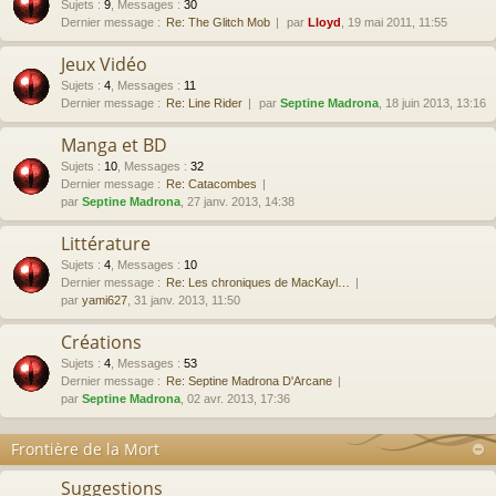
Sujets
:
9
,
Messages
:
30
Dernier message :
Re: The Glitch Mob
par
Lloyd
, 19 mai 2011, 11:55
Jeux Vidéo
Sujets
:
4
,
Messages
:
11
Dernier message :
Re: Line Rider
par
Septine Madrona
, 18 juin 2013, 13:16
Manga et BD
Sujets
:
10
,
Messages
:
32
Dernier message :
Re: Catacombes
par
Septine Madrona
, 27 janv. 2013, 14:38
Littérature
Sujets
:
4
,
Messages
:
10
Dernier message :
Re: Les chroniques de MacKayl…
par
yami627
, 31 janv. 2013, 11:50
Créations
Sujets
:
4
,
Messages
:
53
Dernier message :
Re: Septine Madrona D'Arcane
par
Septine Madrona
, 02 avr. 2013, 17:36
Frontière de la Mort
Suggestions