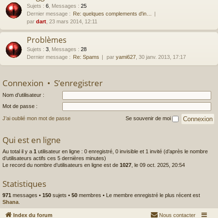
Sujets
:
6
,
Messages
:
25
Dernier message :
Re: quelques complements d'in…
par
dart
, 23 mars 2014, 12:11
Problèmes
Sujets
:
3
,
Messages
:
28
Dernier message :
Re: Spams
par
yami627
, 30 janv. 2013, 17:17
Connexion
•
S’enregistrer
Nom d’utilisateur :
Mot de passe :
J’ai oublié mon mot de passe
Se souvenir de moi
Qui est en ligne
Au total il y a
1
utilisateur en ligne : 0 enregistré, 0 invisible et 1 invité (d’après le nombre
d’utilisateurs actifs ces 5 dernières minutes)
Le record du nombre d’utilisateurs en ligne est de
1027
, le 09 oct. 2025, 20:54
Statistiques
971
messages •
150
sujets •
50
membres • Le membre enregistré le plus récent est
Shana
.
Index du forum
Nous contacter