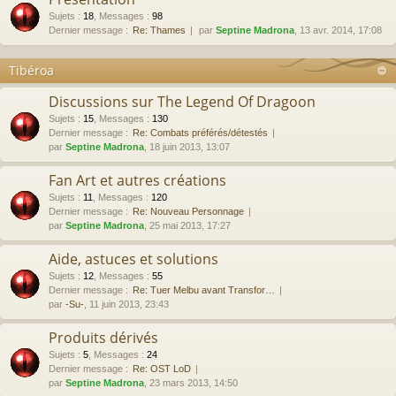
Sujets
:
18
,
Messages
:
98
Dernier message :
Re: Thames
par
Septine Madrona
, 13 avr. 2014, 17:08
Tibéroa
Discussions sur The Legend Of Dragoon
Sujets
:
15
,
Messages
:
130
Dernier message :
Re: Combats préférés/détestés
par
Septine Madrona
, 18 juin 2013, 13:07
Fan Art et autres créations
Sujets
:
11
,
Messages
:
120
Dernier message :
Re: Nouveau Personnage
par
Septine Madrona
, 25 mai 2013, 17:27
Aide, astuces et solutions
Sujets
:
12
,
Messages
:
55
Dernier message :
Re: Tuer Melbu avant Transfor…
par
-Su-
, 11 juin 2013, 23:43
Produits dérivés
Sujets
:
5
,
Messages
:
24
Dernier message :
Re: OST LoD
par
Septine Madrona
, 23 mars 2013, 14:50