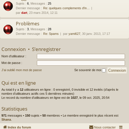
Sujets
:
6
,
Messages
:
25
Dernier message :
Re: quelques complements d'in…
par
dart
, 23 mars 2014, 12:11
Problèmes
Sujets
:
3
,
Messages
:
28
Dernier message :
Re: Spams
par
yami627
, 30 janv. 2013, 17:17
Connexion
•
S’enregistrer
Nom d’utilisateur :
Mot de passe :
J’ai oublié mon mot de passe
Se souvenir de moi
Qui est en ligne
Au total il y a
12
utilisateurs en ligne : 0 enregistré, 0 invisible et 12 invités (d’après le
nombre d’utilisateurs actifs ces 5 dernières minutes)
Le record du nombre d’utilisateurs en ligne est de
1027
, le 09 oct. 2025, 20:54
Statistiques
971
messages •
150
sujets •
50
membres • Le membre enregistré le plus récent est
Shana
.
Index du forum
Nous contacter