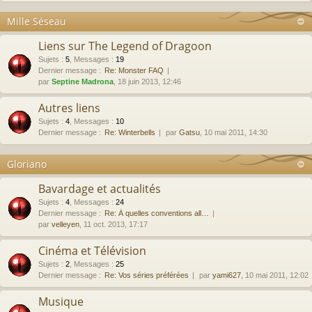
Mille Séseau
Liens sur The Legend of Dragoon
Sujets
:
5
,
Messages
:
19
Dernier message :
Re: Monster FAQ
par
Septine Madrona
, 18 juin 2013, 12:46
Autres liens
Sujets
:
4
,
Messages
:
10
Dernier message :
Re: Winterbells
par
Gatsu
, 10 mai 2011, 14:30
Gloriano
Bavardage et actualités
Sujets
:
4
,
Messages
:
24
Dernier message :
Re: À quelles conventions all…
par
velleyen
, 11 oct. 2013, 17:17
Cinéma et Télévision
Sujets
:
2
,
Messages
:
25
Dernier message :
Re: Vos séries préférées
par
yami627
, 10 mai 2011, 12:02
Musique