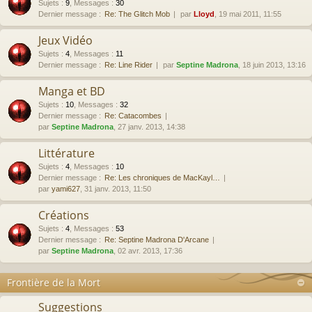
Sujets
:
9
,
Messages
:
30
Dernier message :
Re: The Glitch Mob
par
Lloyd
, 19 mai 2011, 11:55
Jeux Vidéo
Sujets
:
4
,
Messages
:
11
Dernier message :
Re: Line Rider
par
Septine Madrona
, 18 juin 2013, 13:16
Manga et BD
Sujets
:
10
,
Messages
:
32
Dernier message :
Re: Catacombes
par
Septine Madrona
, 27 janv. 2013, 14:38
Littérature
Sujets
:
4
,
Messages
:
10
Dernier message :
Re: Les chroniques de MacKayl…
par
yami627
, 31 janv. 2013, 11:50
Créations
Sujets
:
4
,
Messages
:
53
Dernier message :
Re: Septine Madrona D'Arcane
par
Septine Madrona
, 02 avr. 2013, 17:36
Frontière de la Mort
Suggestions