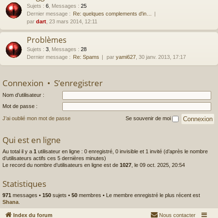
Sujets
:
6
,
Messages
:
25
Dernier message :
Re: quelques complements d'in…
par
dart
, 23 mars 2014, 12:11
Problèmes
Sujets
:
3
,
Messages
:
28
Dernier message :
Re: Spams
par
yami627
, 30 janv. 2013, 17:17
Connexion
•
S’enregistrer
Nom d’utilisateur :
Mot de passe :
J’ai oublié mon mot de passe
Se souvenir de moi
Qui est en ligne
Au total il y a
1
utilisateur en ligne : 0 enregistré, 0 invisible et 1 invité (d’après le nombre
d’utilisateurs actifs ces 5 dernières minutes)
Le record du nombre d’utilisateurs en ligne est de
1027
, le 09 oct. 2025, 20:54
Statistiques
971
messages •
150
sujets •
50
membres • Le membre enregistré le plus récent est
Shana
.
Index du forum
Nous contacter