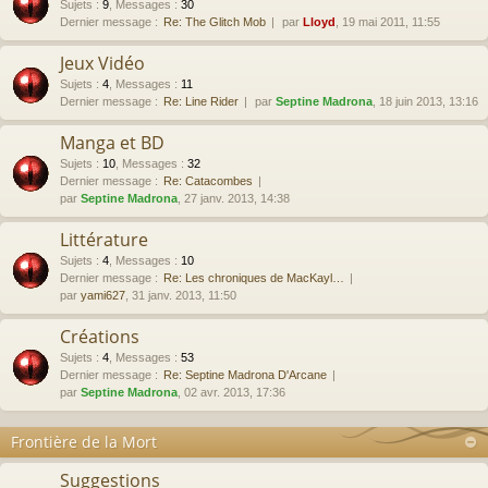
Sujets
:
9
,
Messages
:
30
Dernier message :
Re: The Glitch Mob
par
Lloyd
, 19 mai 2011, 11:55
Jeux Vidéo
Sujets
:
4
,
Messages
:
11
Dernier message :
Re: Line Rider
par
Septine Madrona
, 18 juin 2013, 13:16
Manga et BD
Sujets
:
10
,
Messages
:
32
Dernier message :
Re: Catacombes
par
Septine Madrona
, 27 janv. 2013, 14:38
Littérature
Sujets
:
4
,
Messages
:
10
Dernier message :
Re: Les chroniques de MacKayl…
par
yami627
, 31 janv. 2013, 11:50
Créations
Sujets
:
4
,
Messages
:
53
Dernier message :
Re: Septine Madrona D'Arcane
par
Septine Madrona
, 02 avr. 2013, 17:36
Frontière de la Mort
Suggestions