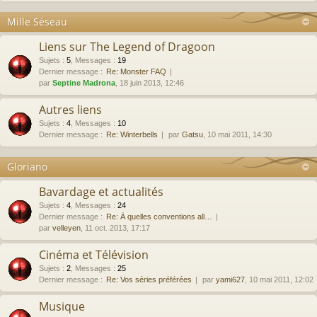
Mille Séseau
Liens sur The Legend of Dragoon
Sujets
:
5
,
Messages
:
19
Dernier message :
Re: Monster FAQ
par
Septine Madrona
, 18 juin 2013, 12:46
Autres liens
Sujets
:
4
,
Messages
:
10
Dernier message :
Re: Winterbells
par
Gatsu
, 10 mai 2011, 14:30
Gloriano
Bavardage et actualités
Sujets
:
4
,
Messages
:
24
Dernier message :
Re: À quelles conventions all…
par
velleyen
, 11 oct. 2013, 17:17
Cinéma et Télévision
Sujets
:
2
,
Messages
:
25
Dernier message :
Re: Vos séries préférées
par
yami627
, 10 mai 2011, 12:02
Musique