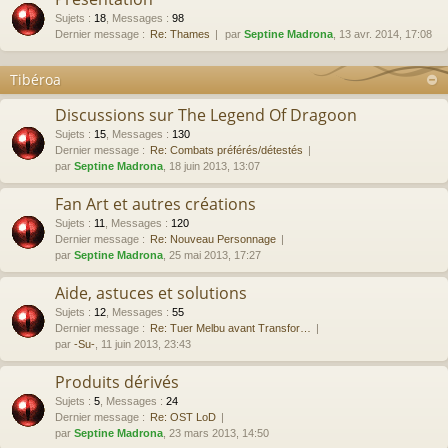
Sujets
:
18
,
Messages
:
98
Dernier message :
Re: Thames
par
Septine Madrona
, 13 avr. 2014, 17:08
Tibéroa
Discussions sur The Legend Of Dragoon
Sujets
:
15
,
Messages
:
130
Dernier message :
Re: Combats préférés/détestés
par
Septine Madrona
, 18 juin 2013, 13:07
Fan Art et autres créations
Sujets
:
11
,
Messages
:
120
Dernier message :
Re: Nouveau Personnage
par
Septine Madrona
, 25 mai 2013, 17:27
Aide, astuces et solutions
Sujets
:
12
,
Messages
:
55
Dernier message :
Re: Tuer Melbu avant Transfor…
par
-Su-
, 11 juin 2013, 23:43
Produits dérivés
Sujets
:
5
,
Messages
:
24
Dernier message :
Re: OST LoD
par
Septine Madrona
, 23 mars 2013, 14:50