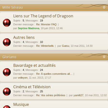
Mille Séseau
Liens sur The Legend of Dragoon
Sujets
:
5
,
Messages
:
19
Dernier message :
Re: Monster FAQ
par
Septine Madrona
, 18 juin 2013, 12:46
Autres liens
Sujets
:
4
,
Messages
:
10
Dernier message :
Re: Winterbells
par
Gatsu
, 10 mai 2011, 14:30
Gloriano
Bavardage et actualités
Sujets
:
4
,
Messages
:
24
Dernier message :
Re: À quelles conventions all…
par
velleyen
, 11 oct. 2013, 17:17
Cinéma et Télévision
Sujets
:
2
,
Messages
:
25
Dernier message :
Re: Vos séries préférées
par
yami627
, 10 mai 2011, 12:02
Musique