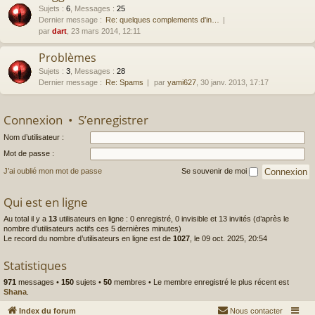
Sujets
:
6
,
Messages
:
25
Dernier message :
Re: quelques complements d'in…
par
dart
, 23 mars 2014, 12:11
Problèmes
Sujets
:
3
,
Messages
:
28
Dernier message :
Re: Spams
par
yami627
, 30 janv. 2013, 17:17
Connexion
•
S’enregistrer
Nom d’utilisateur :
Mot de passe :
J’ai oublié mon mot de passe
Se souvenir de moi
Qui est en ligne
Au total il y a
13
utilisateurs en ligne : 0 enregistré, 0 invisible et 13 invités (d’après le
nombre d’utilisateurs actifs ces 5 dernières minutes)
Le record du nombre d’utilisateurs en ligne est de
1027
, le 09 oct. 2025, 20:54
Statistiques
971
messages •
150
sujets •
50
membres • Le membre enregistré le plus récent est
Shana
.
Index du forum
Nous contacter