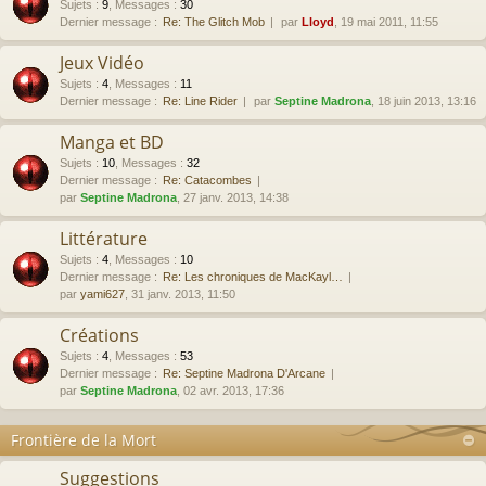
Sujets
:
9
,
Messages
:
30
Dernier message :
Re: The Glitch Mob
par
Lloyd
, 19 mai 2011, 11:55
Jeux Vidéo
Sujets
:
4
,
Messages
:
11
Dernier message :
Re: Line Rider
par
Septine Madrona
, 18 juin 2013, 13:16
Manga et BD
Sujets
:
10
,
Messages
:
32
Dernier message :
Re: Catacombes
par
Septine Madrona
, 27 janv. 2013, 14:38
Littérature
Sujets
:
4
,
Messages
:
10
Dernier message :
Re: Les chroniques de MacKayl…
par
yami627
, 31 janv. 2013, 11:50
Créations
Sujets
:
4
,
Messages
:
53
Dernier message :
Re: Septine Madrona D'Arcane
par
Septine Madrona
, 02 avr. 2013, 17:36
Frontière de la Mort
Suggestions