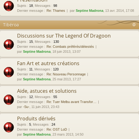
Sujets
:
18
,
Messages
:
98
Dernier message :
Re: Thames
par
Septine Madrona
, 13 avr. 2014, 17:08
Tibéroa
Discussions sur The Legend Of Dragoon
Sujets
:
15
,
Messages
:
130
Dernier message :
Re: Combats préférés/détestés
par
Septine Madrona
, 18 juin 2013, 13:07
Fan Art et autres créations
Sujets
:
11
,
Messages
:
120
Dernier message :
Re: Nouveau Personnage
par
Septine Madrona
, 25 mai 2013, 17:27
Aide, astuces et solutions
Sujets
:
12
,
Messages
:
55
Dernier message :
Re: Tuer Melbu avant Transfor…
par
-Su-
, 11 juin 2013, 23:43
Produits dérivés
Sujets
:
5
,
Messages
:
24
Dernier message :
Re: OST LoD
par
Septine Madrona
, 23 mars 2013, 14:50