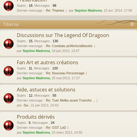
Sujets
:
18
,
Messages
:
98
Dernier message :
Re: Thames
par
Septine Madrona
, 13 avr. 2014, 17:08
Tibéroa
Discussions sur The Legend Of Dragoon
Sujets
:
15
,
Messages
:
130
Dernier message :
Re: Combats préférés/détestés
par
Septine Madrona
, 18 juin 2013, 13:07
Fan Art et autres créations
Sujets
:
11
,
Messages
:
120
Dernier message :
Re: Nouveau Personnage
par
Septine Madrona
, 25 mai 2013, 17:27
Aide, astuces et solutions
Sujets
:
12
,
Messages
:
55
Dernier message :
Re: Tuer Melbu avant Transfor…
par
-Su-
, 11 juin 2013, 23:43
Produits dérivés
Sujets
:
5
,
Messages
:
24
Dernier message :
Re: OST LoD
par
Septine Madrona
, 23 mars 2013, 14:50