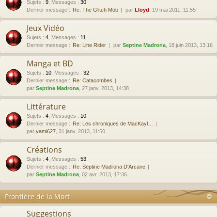
Sujets
:
9
,
Messages
:
30
Dernier message :
Re: The Glitch Mob
par
Lloyd
, 19 mai 2011, 11:55
Jeux Vidéo
Sujets
:
4
,
Messages
:
11
Dernier message :
Re: Line Rider
par
Septine Madrona
, 18 juin 2013, 13:16
Manga et BD
Sujets
:
10
,
Messages
:
32
Dernier message :
Re: Catacombes
par
Septine Madrona
, 27 janv. 2013, 14:38
Littérature
Sujets
:
4
,
Messages
:
10
Dernier message :
Re: Les chroniques de MacKayl…
par
yami627
, 31 janv. 2013, 11:50
Créations
Sujets
:
4
,
Messages
:
53
Dernier message :
Re: Septine Madrona D'Arcane
par
Septine Madrona
, 02 avr. 2013, 17:36
Frontière de la Mort
Suggestions