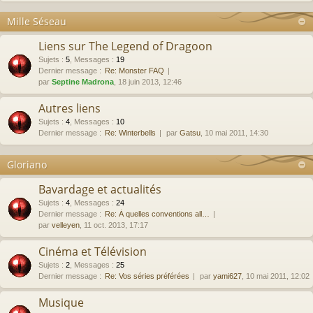
Mille Séseau
Liens sur The Legend of Dragoon
Sujets
:
5
,
Messages
:
19
Dernier message :
Re: Monster FAQ
par
Septine Madrona
, 18 juin 2013, 12:46
Autres liens
Sujets
:
4
,
Messages
:
10
Dernier message :
Re: Winterbells
par
Gatsu
, 10 mai 2011, 14:30
Gloriano
Bavardage et actualités
Sujets
:
4
,
Messages
:
24
Dernier message :
Re: À quelles conventions all…
par
velleyen
, 11 oct. 2013, 17:17
Cinéma et Télévision
Sujets
:
2
,
Messages
:
25
Dernier message :
Re: Vos séries préférées
par
yami627
, 10 mai 2011, 12:02
Musique