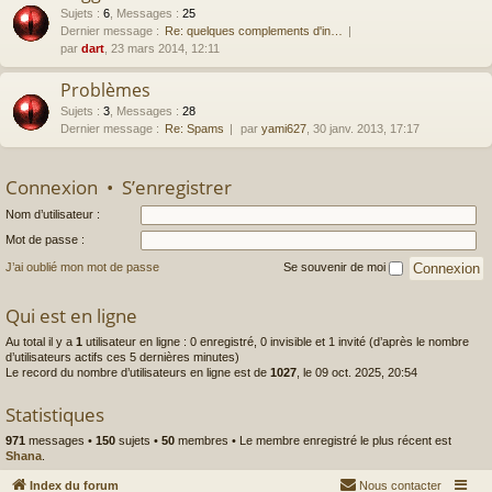
Sujets
:
6
,
Messages
:
25
Dernier message :
Re: quelques complements d'in…
par
dart
, 23 mars 2014, 12:11
Problèmes
Sujets
:
3
,
Messages
:
28
Dernier message :
Re: Spams
par
yami627
, 30 janv. 2013, 17:17
Connexion
•
S’enregistrer
Nom d’utilisateur :
Mot de passe :
J’ai oublié mon mot de passe
Se souvenir de moi
Qui est en ligne
Au total il y a
1
utilisateur en ligne : 0 enregistré, 0 invisible et 1 invité (d’après le nombre
d’utilisateurs actifs ces 5 dernières minutes)
Le record du nombre d’utilisateurs en ligne est de
1027
, le 09 oct. 2025, 20:54
Statistiques
971
messages •
150
sujets •
50
membres • Le membre enregistré le plus récent est
Shana
.
Index du forum
Nous contacter