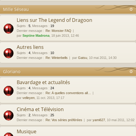
Mille Séseau
Liens sur The Legend of Dragoon
Sujets
:
5
,
Messages
:
19
Dernier message :
Re: Monster FAQ
par
Septine Madrona
, 18 juin 2013, 12:46
Autres liens
Sujets
:
4
,
Messages
:
10
Dernier message :
Re: Winterbells
par
Gatsu
, 10 mai 2011, 14:30
Gloriano
Bavardage et actualités
Sujets
:
4
,
Messages
:
24
Dernier message :
Re: À quelles conventions all…
par
velleyen
, 11 oct. 2013, 17:17
Cinéma et Télévision
Sujets
:
2
,
Messages
:
25
Dernier message :
Re: Vos séries préférées
par
yami627
, 10 mai 2011, 12:02
Musique