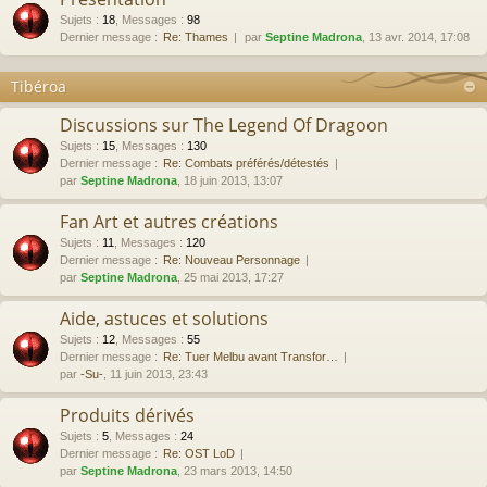
Sujets
:
18
,
Messages
:
98
Dernier message :
Re: Thames
par
Septine Madrona
, 13 avr. 2014, 17:08
Tibéroa
Discussions sur The Legend Of Dragoon
Sujets
:
15
,
Messages
:
130
Dernier message :
Re: Combats préférés/détestés
par
Septine Madrona
, 18 juin 2013, 13:07
Fan Art et autres créations
Sujets
:
11
,
Messages
:
120
Dernier message :
Re: Nouveau Personnage
par
Septine Madrona
, 25 mai 2013, 17:27
Aide, astuces et solutions
Sujets
:
12
,
Messages
:
55
Dernier message :
Re: Tuer Melbu avant Transfor…
par
-Su-
, 11 juin 2013, 23:43
Produits dérivés
Sujets
:
5
,
Messages
:
24
Dernier message :
Re: OST LoD
par
Septine Madrona
, 23 mars 2013, 14:50