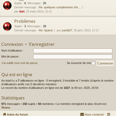
Sujets
:
6
,
Messages
:
25
Dernier message :
Re: quelques complements d'in…
par
dart
, 23 mars 2014, 12:11
Problèmes
Sujets
:
3
,
Messages
:
28
Dernier message :
Re: Spams
par
yami627
, 30 janv. 2013, 17:17
Connexion
•
S’enregistrer
Nom d’utilisateur :
Mot de passe :
J’ai oublié mon mot de passe
Se souvenir de moi
Qui est en ligne
Au total il y a
7
utilisateurs en ligne : 0 enregistré, 0 invisible et 7 invités (d’après le nombre
d’utilisateurs actifs ces 5 dernières minutes)
Le record du nombre d’utilisateurs en ligne est de
1027
, le 09 oct. 2025, 20:54
Statistiques
971
messages •
150
sujets •
50
membres • Le membre enregistré le plus récent est
Shana
.
Index du forum
Nous contacter