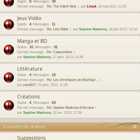
Sujets
:
9
,
Messages
:
30
Dernier message :
Re: The Glitch Mob
par
Lloyd
, 19 mai 2011, 11:55
Jeux Vidéo
Sujets
:
4
,
Messages
:
11
Dernier message :
Re: Line Rider
par
Septine Madrona
, 18 juin 2013, 13:16
Manga et BD
Sujets
:
10
,
Messages
:
32
Dernier message :
Re: Catacombes
par
Septine Madrona
, 27 janv. 2013, 14:38
Littérature
Sujets
:
4
,
Messages
:
10
Dernier message :
Re: Les chroniques de MacKayl…
par
yami627
, 31 janv. 2013, 11:50
Créations
Sujets
:
4
,
Messages
:
53
Dernier message :
Re: Septine Madrona D'Arcane
par
Septine Madrona
, 02 avr. 2013, 17:36
Frontière de la Mort
Suggestions