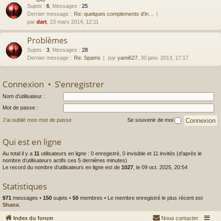
Sujets
:
6
,
Messages
:
25
Dernier message :
Re: quelques complements d'in…
par
dart
, 23 mars 2014, 12:11
Problèmes
Sujets
:
3
,
Messages
:
28
Dernier message :
Re: Spams
par
yami627
, 30 janv. 2013, 17:17
Connexion
•
S’enregistrer
Nom d’utilisateur :
Mot de passe :
J’ai oublié mon mot de passe
Se souvenir de moi
Qui est en ligne
Au total il y a
11
utilisateurs en ligne : 0 enregistré, 0 invisible et 11 invités (d’après le
nombre d’utilisateurs actifs ces 5 dernières minutes)
Le record du nombre d’utilisateurs en ligne est de
1027
, le 09 oct. 2025, 20:54
Statistiques
971
messages •
150
sujets •
50
membres • Le membre enregistré le plus récent est
Shana
.
Index du forum
Nous contacter