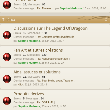
Sujets
:
18
,
Messages
:
98
Dernier message :
Re: Thames
par
Septine Madrona
, 13 avr. 2014, 17:08
Tibéroa
Discussions sur The Legend Of Dragoon
Sujets
:
15
,
Messages
:
130
Dernier message :
Re: Combats préférés/détestés
par
Septine Madrona
, 18 juin 2013, 13:07
Fan Art et autres créations
Sujets
:
11
,
Messages
:
120
Dernier message :
Re: Nouveau Personnage
par
Septine Madrona
, 25 mai 2013, 17:27
Aide, astuces et solutions
Sujets
:
12
,
Messages
:
55
Dernier message :
Re: Tuer Melbu avant Transfor…
par
-Su-
, 11 juin 2013, 23:43
Produits dérivés
Sujets
:
5
,
Messages
:
24
Dernier message :
Re: OST LoD
par
Septine Madrona
, 23 mars 2013, 14:50