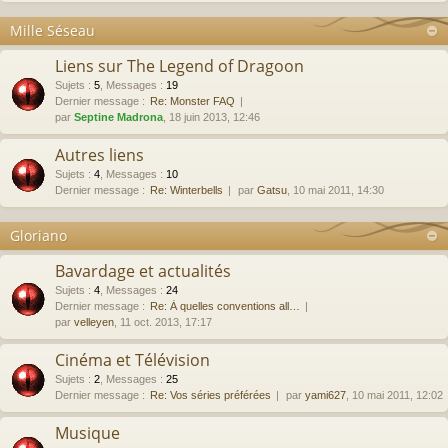
Mille Séseau
Liens sur The Legend of Dragoon
Sujets
:
5
,
Messages
:
19
Dernier message :
Re: Monster FAQ
par
Septine Madrona
, 18 juin 2013, 12:46
Autres liens
Sujets
:
4
,
Messages
:
10
Dernier message :
Re: Winterbells
par
Gatsu
, 10 mai 2011, 14:30
Gloriano
Bavardage et actualités
Sujets
:
4
,
Messages
:
24
Dernier message :
Re: À quelles conventions all…
par
velleyen
, 11 oct. 2013, 17:17
Cinéma et Télévision
Sujets
:
2
,
Messages
:
25
Dernier message :
Re: Vos séries préférées
par
yami627
, 10 mai 2011, 12:02
Musique