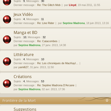
Sujets
:
9
,
Messages
:
30
Dernier message :
Re: The Glitch Mob
par
Lloyd
, 19 mai 2011, 11:55
Jeux Vidéo
Sujets
:
4
,
Messages
:
11
Dernier message :
Re: Line Rider
par
Septine Madrona
, 18 juin 2013, 13:16
Manga et BD
Sujets
:
10
,
Messages
:
32
Dernier message :
Re: Catacombes
par
Septine Madrona
, 27 janv. 2013, 14:38
Littérature
Sujets
:
4
,
Messages
:
10
Dernier message :
Re: Les chroniques de MacKayl…
par
yami627
, 31 janv. 2013, 11:50
Créations
Sujets
:
4
,
Messages
:
53
Dernier message :
Re: Septine Madrona D'Arcane
par
Septine Madrona
, 02 avr. 2013, 17:36
Frontière de la Mort
Suggestions