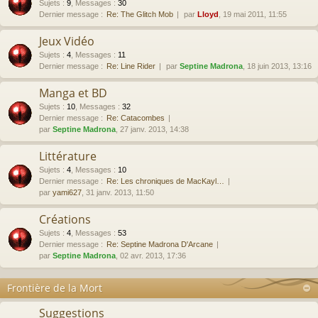
Sujets
:
9
,
Messages
:
30
Dernier message :
Re: The Glitch Mob
par
Lloyd
, 19 mai 2011, 11:55
Jeux Vidéo
Sujets
:
4
,
Messages
:
11
Dernier message :
Re: Line Rider
par
Septine Madrona
, 18 juin 2013, 13:16
Manga et BD
Sujets
:
10
,
Messages
:
32
Dernier message :
Re: Catacombes
par
Septine Madrona
, 27 janv. 2013, 14:38
Littérature
Sujets
:
4
,
Messages
:
10
Dernier message :
Re: Les chroniques de MacKayl…
par
yami627
, 31 janv. 2013, 11:50
Créations
Sujets
:
4
,
Messages
:
53
Dernier message :
Re: Septine Madrona D'Arcane
par
Septine Madrona
, 02 avr. 2013, 17:36
Frontière de la Mort
Suggestions