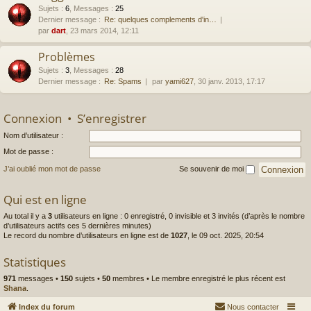
Sujets
:
6
,
Messages
:
25
Dernier message :
Re: quelques complements d'in…
par
dart
, 23 mars 2014, 12:11
Problèmes
Sujets
:
3
,
Messages
:
28
Dernier message :
Re: Spams
par
yami627
, 30 janv. 2013, 17:17
Connexion
•
S’enregistrer
Nom d’utilisateur :
Mot de passe :
J’ai oublié mon mot de passe
Se souvenir de moi
Qui est en ligne
Au total il y a
3
utilisateurs en ligne : 0 enregistré, 0 invisible et 3 invités (d’après le nombre
d’utilisateurs actifs ces 5 dernières minutes)
Le record du nombre d’utilisateurs en ligne est de
1027
, le 09 oct. 2025, 20:54
Statistiques
971
messages •
150
sujets •
50
membres • Le membre enregistré le plus récent est
Shana
.
Index du forum
Nous contacter