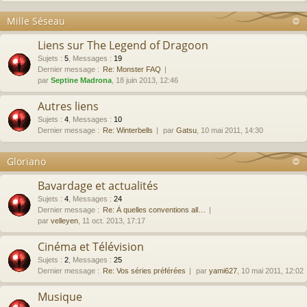
Mille Séseau
Liens sur The Legend of Dragoon
Sujets
:
5
,
Messages
:
19
Dernier message :
Re: Monster FAQ
par
Septine Madrona
, 18 juin 2013, 12:46
Autres liens
Sujets
:
4
,
Messages
:
10
Dernier message :
Re: Winterbells
par
Gatsu
, 10 mai 2011, 14:30
Gloriano
Bavardage et actualités
Sujets
:
4
,
Messages
:
24
Dernier message :
Re: À quelles conventions all…
par
velleyen
, 11 oct. 2013, 17:17
Cinéma et Télévision
Sujets
:
2
,
Messages
:
25
Dernier message :
Re: Vos séries préférées
par
yami627
, 10 mai 2011, 12:02
Musique