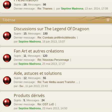
Sujets
:
18
,
Messages
:
98
Dernier message :
Re: Thames
par
Septine Madrona
, 13 avr. 2014, 17:08
Tibéroa
Discussions sur The Legend Of Dragoon
Sujets
:
15
,
Messages
:
130
Dernier message :
Re: Combats préférés/détestés
par
Septine Madrona
, 18 juin 2013, 13:07
Fan Art et autres créations
Sujets
:
11
,
Messages
:
120
Dernier message :
Re: Nouveau Personnage
par
Septine Madrona
, 25 mai 2013, 17:27
Aide, astuces et solutions
Sujets
:
12
,
Messages
:
55
Dernier message :
Re: Tuer Melbu avant Transfor…
par
-Su-
, 11 juin 2013, 23:43
Produits dérivés
Sujets
:
5
,
Messages
:
24
Dernier message :
Re: OST LoD
par
Septine Madrona
, 23 mars 2013, 14:50