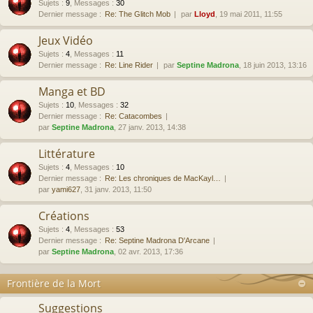
Sujets
:
9
,
Messages
:
30
Dernier message :
Re: The Glitch Mob
par
Lloyd
, 19 mai 2011, 11:55
Jeux Vidéo
Sujets
:
4
,
Messages
:
11
Dernier message :
Re: Line Rider
par
Septine Madrona
, 18 juin 2013, 13:16
Manga et BD
Sujets
:
10
,
Messages
:
32
Dernier message :
Re: Catacombes
par
Septine Madrona
, 27 janv. 2013, 14:38
Littérature
Sujets
:
4
,
Messages
:
10
Dernier message :
Re: Les chroniques de MacKayl…
par
yami627
, 31 janv. 2013, 11:50
Créations
Sujets
:
4
,
Messages
:
53
Dernier message :
Re: Septine Madrona D'Arcane
par
Septine Madrona
, 02 avr. 2013, 17:36
Frontière de la Mort
Suggestions