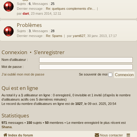
Sujets
:
6
,
Messages
:
25
Dernier message :
Re: quelques complements d'in…
par
dart
, 23 mars 2014, 12:11
Problèmes
Sujets
:
3
,
Messages
:
28
Dernier message :
Re: Spams
par
yami627
, 30 janv. 2013, 17:17
Connexion
•
S’enregistrer
Nom d’utilisateur :
Mot de passe :
J’ai oublié mon mot de passe
Se souvenir de moi
Qui est en ligne
Au total il y a
1
utilisateur en ligne : 0 enregistré, 0 invisible et 1 invité (d’après le nombre
d’utilisateurs actifs ces 5 dernières minutes)
Le record du nombre d’utilisateurs en ligne est de
1027
, le 09 oct. 2025, 20:54
Statistiques
971
messages •
150
sujets •
50
membres • Le membre enregistré le plus récent est
Shana
.
Index du forum
Nous contacter