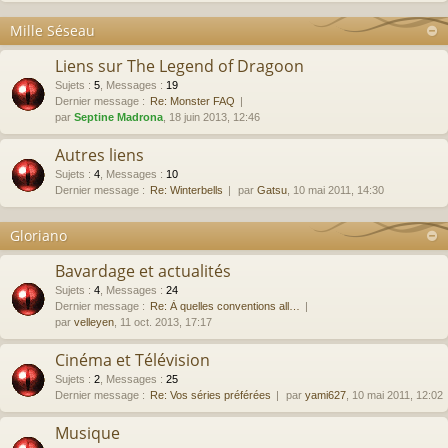
Mille Séseau
Liens sur The Legend of Dragoon
Sujets
:
5
,
Messages
:
19
Dernier message :
Re: Monster FAQ
par
Septine Madrona
, 18 juin 2013, 12:46
Autres liens
Sujets
:
4
,
Messages
:
10
Dernier message :
Re: Winterbells
par
Gatsu
, 10 mai 2011, 14:30
Gloriano
Bavardage et actualités
Sujets
:
4
,
Messages
:
24
Dernier message :
Re: À quelles conventions all…
par
velleyen
, 11 oct. 2013, 17:17
Cinéma et Télévision
Sujets
:
2
,
Messages
:
25
Dernier message :
Re: Vos séries préférées
par
yami627
, 10 mai 2011, 12:02
Musique