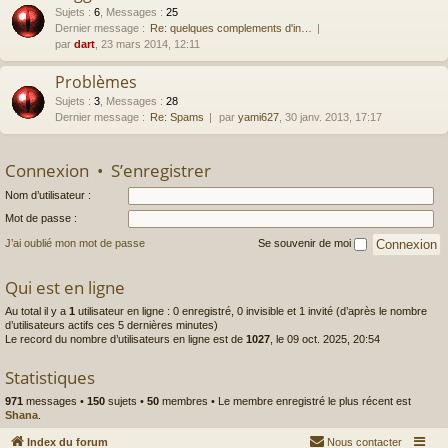
Sujets
:
6
,
Messages
:
25
Dernier message :
Re: quelques complements d'in…
par
dart
, 23 mars 2014, 12:11
Problèmes
Sujets
:
3
,
Messages
:
28
Dernier message :
Re: Spams
par
yami627
, 30 janv. 2013, 17:17
Connexion
•
S’enregistrer
Nom d’utilisateur :
Mot de passe :
J’ai oublié mon mot de passe
Se souvenir de moi
Qui est en ligne
Au total il y a
1
utilisateur en ligne : 0 enregistré, 0 invisible et 1 invité (d’après le nombre
d’utilisateurs actifs ces 5 dernières minutes)
Le record du nombre d’utilisateurs en ligne est de
1027
, le 09 oct. 2025, 20:54
Statistiques
971
messages •
150
sujets •
50
membres • Le membre enregistré le plus récent est
Shana
.
Index du forum
Nous contacter