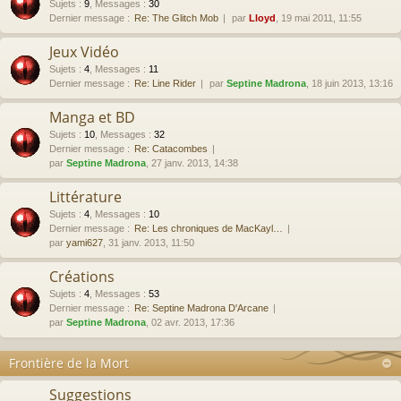
Sujets
:
9
,
Messages
:
30
Dernier message :
Re: The Glitch Mob
par
Lloyd
, 19 mai 2011, 11:55
Jeux Vidéo
Sujets
:
4
,
Messages
:
11
Dernier message :
Re: Line Rider
par
Septine Madrona
, 18 juin 2013, 13:16
Manga et BD
Sujets
:
10
,
Messages
:
32
Dernier message :
Re: Catacombes
par
Septine Madrona
, 27 janv. 2013, 14:38
Littérature
Sujets
:
4
,
Messages
:
10
Dernier message :
Re: Les chroniques de MacKayl…
par
yami627
, 31 janv. 2013, 11:50
Créations
Sujets
:
4
,
Messages
:
53
Dernier message :
Re: Septine Madrona D'Arcane
par
Septine Madrona
, 02 avr. 2013, 17:36
Frontière de la Mort
Suggestions