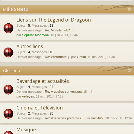
Mille Séseau
Liens sur The Legend of Dragoon
Sujets
:
5
,
Messages
:
19
Dernier message :
Re: Monster FAQ
par
Septine Madrona
, 18 juin 2013, 12:46
Autres liens
Sujets
:
4
,
Messages
:
10
Dernier message :
Re: Winterbells
par
Gatsu
, 10 mai 2011, 14:30
Gloriano
Bavardage et actualités
Sujets
:
4
,
Messages
:
24
Dernier message :
Re: À quelles conventions all…
par
velleyen
, 11 oct. 2013, 17:17
Cinéma et Télévision
Sujets
:
2
,
Messages
:
25
Dernier message :
Re: Vos séries préférées
par
yami627
, 10 mai 2011, 12:02
Musique