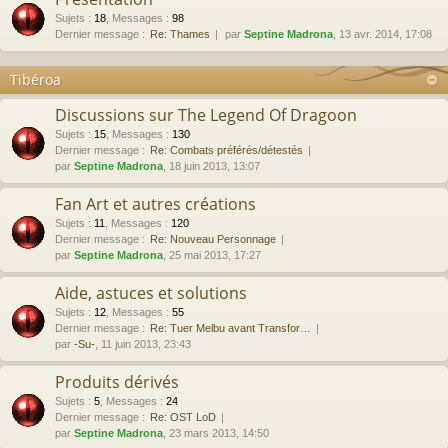
Sujets
:
18
,
Messages
:
98
Dernier message :
Re: Thames
par
Septine Madrona
, 13 avr. 2014, 17:08
Tibéroa
Discussions sur The Legend Of Dragoon
Sujets
:
15
,
Messages
:
130
Dernier message :
Re: Combats préférés/détestés
par
Septine Madrona
, 18 juin 2013, 13:07
Fan Art et autres créations
Sujets
:
11
,
Messages
:
120
Dernier message :
Re: Nouveau Personnage
par
Septine Madrona
, 25 mai 2013, 17:27
Aide, astuces et solutions
Sujets
:
12
,
Messages
:
55
Dernier message :
Re: Tuer Melbu avant Transfor…
par
-Su-
, 11 juin 2013, 23:43
Produits dérivés
Sujets
:
5
,
Messages
:
24
Dernier message :
Re: OST LoD
par
Septine Madrona
, 23 mars 2013, 14:50