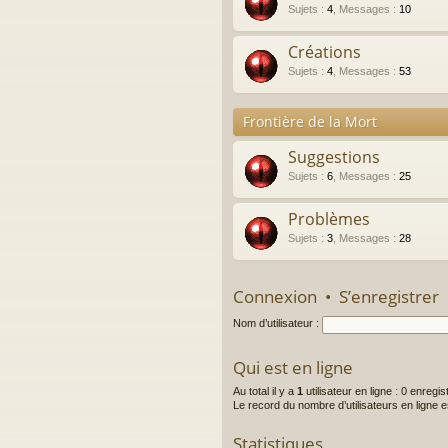
Sujets
:
4
,
Messages
:
10
Créations
Sujets
:
4
,
Messages
:
53
Frontière de la Mort
Suggestions
Sujets
:
6
,
Messages
:
25
Problèmes
Sujets
:
3
,
Messages
:
28
Connexion
•
S’enregistrer
Nom d’utilisateur :
Qui est en ligne
Au total il y a
1
utilisateur en ligne : 0 enregis
Le record du nombre d’utilisateurs en ligne 
Statistiques