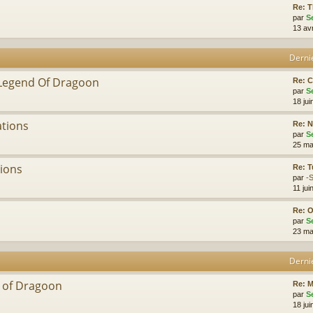
Re: 
par
S
13 av
Derni
 Legend Of Dragoon
Re: C
par
S
18 jui
ations
Re: 
par
S
25 ma
tions
Re: T
par
-
11 jui
Re: 
par
S
23 ma
Derni
d of Dragoon
Re: 
par
S
18 jui