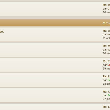
Re: W
par
G
10 ma
Derni
tés
Re: À
par
ve
11 oc
Re: V
par
y
10 ma
Re: T
par
L
19 ma
Re: L
par
S
18 jui
Re: 
par
S
27 ja
Re: 