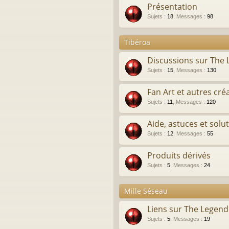
Présentation
Sujets
:
18
,
Messages
:
98
Tibéroa
Discussions sur The
Sujets
:
15
,
Messages
:
130
Fan Art et autres cré
Sujets
:
11
,
Messages
:
120
Aide, astuces et solu
Sujets
:
12
,
Messages
:
55
Produits dérivés
Sujets
:
5
,
Messages
:
24
Mille Séseau
Liens sur The Legen
Sujets
:
5
,
Messages
:
19