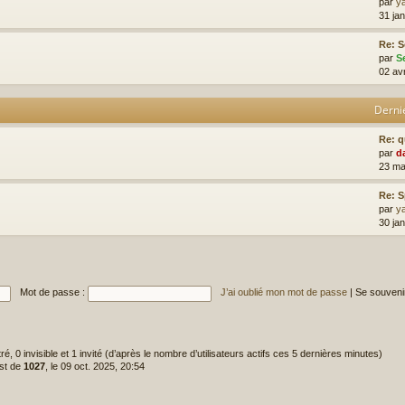
par
y
31 jan
Re: S
par
S
02 av
Derni
Re: 
par
d
23 ma
Re: 
par
y
30 ja
Mot de passe :
J’ai oublié mon mot de passe
|
Se souveni
tré, 0 invisible et 1 invité (d’après le nombre d’utilisateurs actifs ces 5 dernières minutes)
est de
1027
, le 09 oct. 2025, 20:54