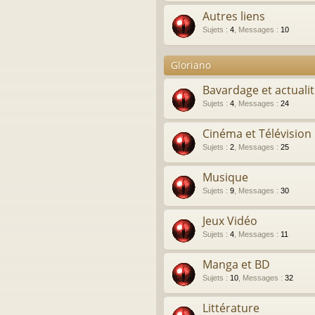
Autres liens
Sujets
:
4
,
Messages
:
10
Gloriano
Bavardage et actuali
Sujets
:
4
,
Messages
:
24
Cinéma et Télévision
Sujets
:
2
,
Messages
:
25
Musique
Sujets
:
9
,
Messages
:
30
Jeux Vidéo
Sujets
:
4
,
Messages
:
11
Manga et BD
Sujets
:
10
,
Messages
:
32
Littérature