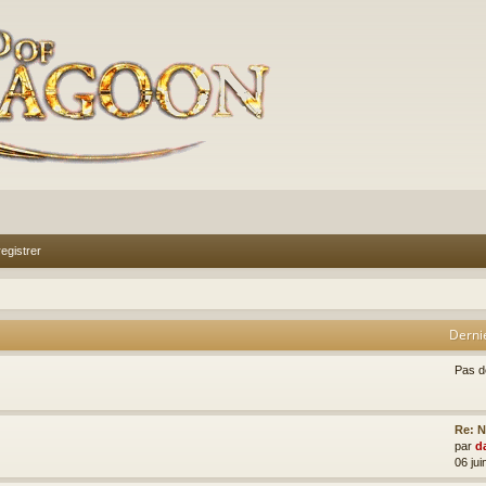
egistrer
Derni
Pas 
Re: N
par
d
06 jui