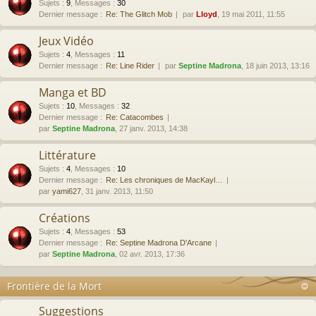
Sujets
:
9
,
Messages
:
30
Dernier message :
Re: The Glitch Mob
par
Lloyd
, 19 mai 2011, 11:55
Jeux Vidéo
Sujets
:
4
,
Messages
:
11
Dernier message :
Re: Line Rider
par
Septine Madrona
, 18 juin 2013, 13:16
Manga et BD
Sujets
:
10
,
Messages
:
32
Dernier message :
Re: Catacombes
par
Septine Madrona
, 27 janv. 2013, 14:38
Littérature
Sujets
:
4
,
Messages
:
10
Dernier message :
Re: Les chroniques de MacKayl…
par
yami627
, 31 janv. 2013, 11:50
Créations
Sujets
:
4
,
Messages
:
53
Dernier message :
Re: Septine Madrona D'Arcane
par
Septine Madrona
, 02 avr. 2013, 17:36
Frontière de la Mort
Suggestions