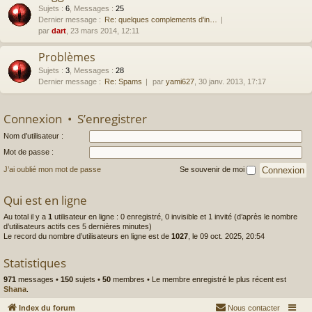
Sujets
:
6
,
Messages
:
25
Dernier message :
Re: quelques complements d'in…
par
dart
, 23 mars 2014, 12:11
Problèmes
Sujets
:
3
,
Messages
:
28
Dernier message :
Re: Spams
par
yami627
, 30 janv. 2013, 17:17
Connexion
•
S’enregistrer
Nom d’utilisateur :
Mot de passe :
J’ai oublié mon mot de passe
Se souvenir de moi
Qui est en ligne
Au total il y a
1
utilisateur en ligne : 0 enregistré, 0 invisible et 1 invité (d’après le nombre
d’utilisateurs actifs ces 5 dernières minutes)
Le record du nombre d’utilisateurs en ligne est de
1027
, le 09 oct. 2025, 20:54
Statistiques
971
messages •
150
sujets •
50
membres • Le membre enregistré le plus récent est
Shana
.
Index du forum
Nous contacter