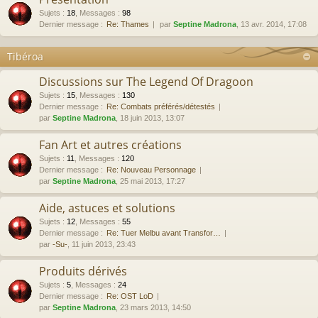
Sujets
:
18
,
Messages
:
98
Dernier message :
Re: Thames
par
Septine Madrona
, 13 avr. 2014, 17:08
Tibéroa
Discussions sur The Legend Of Dragoon
Sujets
:
15
,
Messages
:
130
Dernier message :
Re: Combats préférés/détestés
par
Septine Madrona
, 18 juin 2013, 13:07
Fan Art et autres créations
Sujets
:
11
,
Messages
:
120
Dernier message :
Re: Nouveau Personnage
par
Septine Madrona
, 25 mai 2013, 17:27
Aide, astuces et solutions
Sujets
:
12
,
Messages
:
55
Dernier message :
Re: Tuer Melbu avant Transfor…
par
-Su-
, 11 juin 2013, 23:43
Produits dérivés
Sujets
:
5
,
Messages
:
24
Dernier message :
Re: OST LoD
par
Septine Madrona
, 23 mars 2013, 14:50