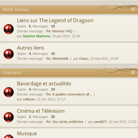
Mille Séseau
Liens sur The Legend of Dragoon
Sujets
:
5
,
Messages
:
19
Dernier message :
Re: Monster FAQ
par
Septine Madrona
, 18 juin 2013, 12:46
Autres liens
Sujets
:
4
,
Messages
:
10
Dernier message :
Re: Winterbells
par
Gatsu
, 10 mai 2011, 14:30
Gloriano
Bavardage et actualités
Sujets
:
4
,
Messages
:
24
Dernier message :
Re: À quelles conventions all…
par
velleyen
, 11 oct. 2013, 17:17
Cinéma et Télévision
Sujets
:
2
,
Messages
:
25
Dernier message :
Re: Vos séries préférées
par
yami627
, 10 mai 2011, 12:02
Musique