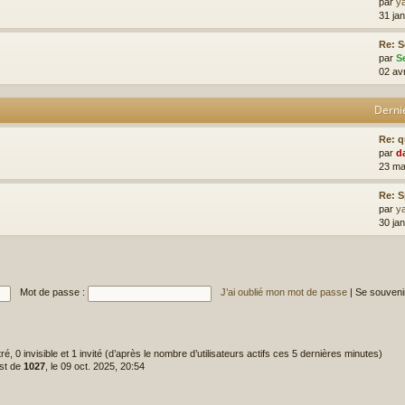
par
y
31 jan
Re: S
par
S
02 av
Derni
Re: 
par
d
23 ma
Re: 
par
y
30 ja
Mot de passe :
J’ai oublié mon mot de passe
|
Se souveni
tré, 0 invisible et 1 invité (d’après le nombre d’utilisateurs actifs ces 5 dernières minutes)
est de
1027
, le 09 oct. 2025, 20:54