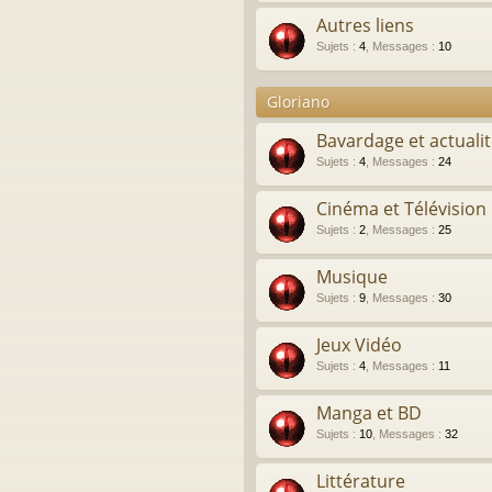
Autres liens
Sujets
:
4
,
Messages
:
10
Gloriano
Bavardage et actuali
Sujets
:
4
,
Messages
:
24
Cinéma et Télévision
Sujets
:
2
,
Messages
:
25
Musique
Sujets
:
9
,
Messages
:
30
Jeux Vidéo
Sujets
:
4
,
Messages
:
11
Manga et BD
Sujets
:
10
,
Messages
:
32
Littérature