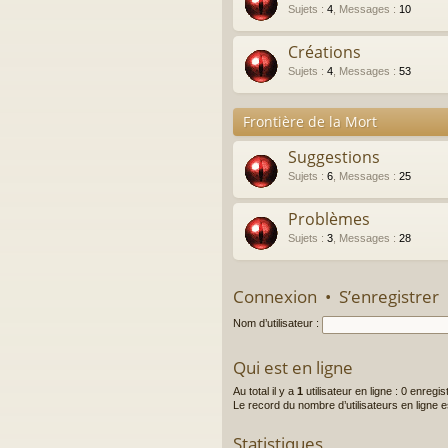
Sujets
:
4
,
Messages
:
10
Créations
Sujets
:
4
,
Messages
:
53
Frontière de la Mort
Suggestions
Sujets
:
6
,
Messages
:
25
Problèmes
Sujets
:
3
,
Messages
:
28
Connexion
•
S’enregistrer
Nom d’utilisateur :
Qui est en ligne
Au total il y a
1
utilisateur en ligne : 0 enregis
Le record du nombre d’utilisateurs en ligne 
Statistiques