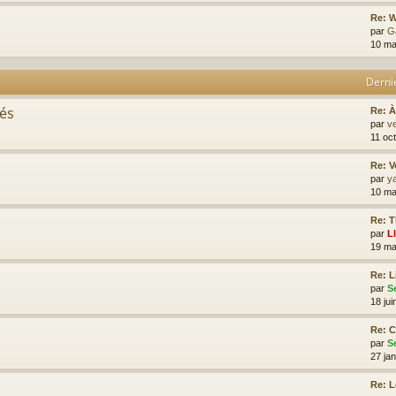
Re: W
par
G
10 ma
Derni
tés
Re: À
par
ve
11 oc
Re: V
par
y
10 ma
Re: T
par
L
19 ma
Re: L
par
S
18 jui
Re: 
par
S
27 ja
Re: 