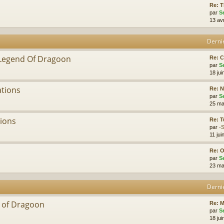
Re: 
par
S
13 av
Derni
 Legend Of Dragoon
Re: C
par
S
18 jui
ations
Re: 
par
S
25 ma
tions
Re: T
par
-
11 jui
Re: 
par
S
23 ma
Derni
d of Dragoon
Re: 
par
S
18 jui