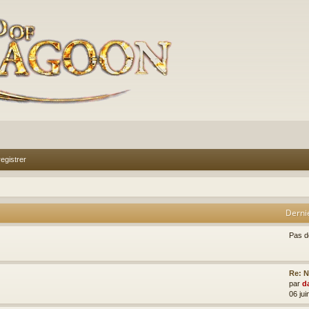
egistrer
Derni
Pas 
Re: N
par
d
06 jui