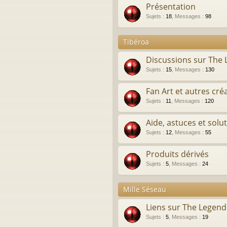
Présentation
Sujets
:
18
,
Messages
:
98
Tibéroa
Discussions sur The
Sujets
:
15
,
Messages
:
130
Fan Art et autres cré
Sujets
:
11
,
Messages
:
120
Aide, astuces et solu
Sujets
:
12
,
Messages
:
55
Produits dérivés
Sujets
:
5
,
Messages
:
24
Mille Séseau
Liens sur The Legen
Sujets
:
5
,
Messages
:
19