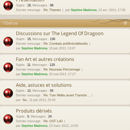
Sujets
:
18
,
Messages
:
98
Dernier message :
Re: Thames
par
Septine Madrona
, 13 avr. 2014, 17:08
Tibéroa
Discussions sur The Legend Of Dragoon
Sujets
:
15
,
Messages
:
130
Dernier message :
Re: Combats préférés/détestés
par
Septine Madrona
, 18 juin 2013, 13:07
Fan Art et autres créations
Sujets
:
11
,
Messages
:
120
Dernier message :
Re: Nouveau Personnage
par
Septine Madrona
, 25 mai 2013, 17:27
Aide, astuces et solutions
Sujets
:
12
,
Messages
:
55
Dernier message :
Re: Tuer Melbu avant Transfor…
par
-Su-
, 11 juin 2013, 23:43
Produits dérivés
Sujets
:
5
,
Messages
:
24
Dernier message :
Re: OST LoD
par
Septine Madrona
, 23 mars 2013, 14:50