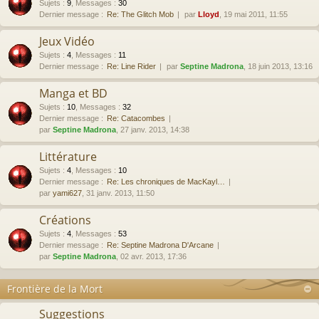
Sujets
:
9
,
Messages
:
30
Dernier message :
Re: The Glitch Mob
par
Lloyd
, 19 mai 2011, 11:55
Jeux Vidéo
Sujets
:
4
,
Messages
:
11
Dernier message :
Re: Line Rider
par
Septine Madrona
, 18 juin 2013, 13:16
Manga et BD
Sujets
:
10
,
Messages
:
32
Dernier message :
Re: Catacombes
par
Septine Madrona
, 27 janv. 2013, 14:38
Littérature
Sujets
:
4
,
Messages
:
10
Dernier message :
Re: Les chroniques de MacKayl…
par
yami627
, 31 janv. 2013, 11:50
Créations
Sujets
:
4
,
Messages
:
53
Dernier message :
Re: Septine Madrona D'Arcane
par
Septine Madrona
, 02 avr. 2013, 17:36
Frontière de la Mort
Suggestions