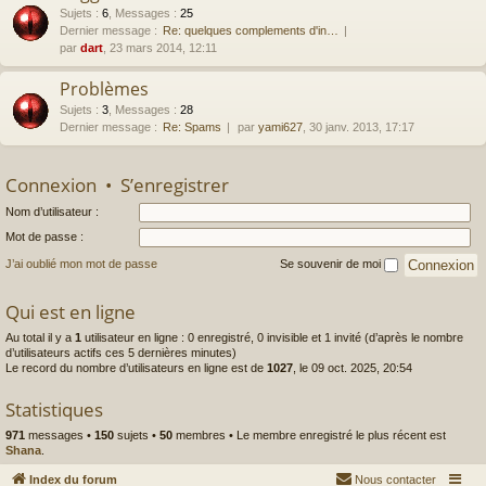
Sujets
:
6
,
Messages
:
25
Dernier message :
Re: quelques complements d'in…
par
dart
, 23 mars 2014, 12:11
Problèmes
Sujets
:
3
,
Messages
:
28
Dernier message :
Re: Spams
par
yami627
, 30 janv. 2013, 17:17
Connexion
•
S’enregistrer
Nom d’utilisateur :
Mot de passe :
J’ai oublié mon mot de passe
Se souvenir de moi
Qui est en ligne
Au total il y a
1
utilisateur en ligne : 0 enregistré, 0 invisible et 1 invité (d’après le nombre
d’utilisateurs actifs ces 5 dernières minutes)
Le record du nombre d’utilisateurs en ligne est de
1027
, le 09 oct. 2025, 20:54
Statistiques
971
messages •
150
sujets •
50
membres • Le membre enregistré le plus récent est
Shana
.
Index du forum
Nous contacter