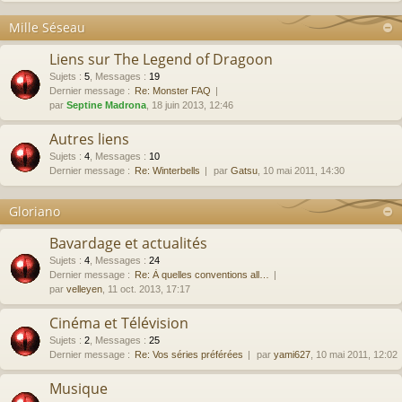
Mille Séseau
Liens sur The Legend of Dragoon
Sujets
:
5
,
Messages
:
19
Dernier message :
Re: Monster FAQ
par
Septine Madrona
, 18 juin 2013, 12:46
Autres liens
Sujets
:
4
,
Messages
:
10
Dernier message :
Re: Winterbells
par
Gatsu
, 10 mai 2011, 14:30
Gloriano
Bavardage et actualités
Sujets
:
4
,
Messages
:
24
Dernier message :
Re: À quelles conventions all…
par
velleyen
, 11 oct. 2013, 17:17
Cinéma et Télévision
Sujets
:
2
,
Messages
:
25
Dernier message :
Re: Vos séries préférées
par
yami627
, 10 mai 2011, 12:02
Musique