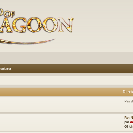
egistrer
Derni
Pas 
Re: N
par
d
06 jui