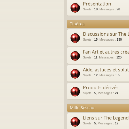
Présentation
Sujets
:
18
,
Messages
:
98
Tibéroa
Discussions sur The
Sujets
:
15
,
Messages
:
130
Fan Art et autres cré
Sujets
:
11
,
Messages
:
120
Aide, astuces et solu
Sujets
:
12
,
Messages
:
55
Produits dérivés
Sujets
:
5
,
Messages
:
24
Mille Séseau
Liens sur The Legen
Sujets
:
5
,
Messages
:
19