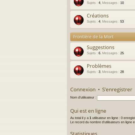
Sujets
:
4
,
Messages
:
10
Créations
Sujets
:
4
,
Messages
:
53
Frontière de la Mort
Suggestions
Sujets
:
6
,
Messages
:
25
Problèmes
Sujets
:
3
,
Messages
:
28
Connexion
•
S’enregistrer
Nom d’utilisateur :
Qui est en ligne
Au total il y a
1
utilisateur en ligne : 0 enregis
Le record du nombre d’utilisateurs en ligne 
Statistiques