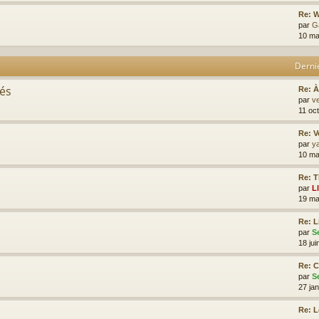
Re: W
par
G
10 ma
Derni
tés
Re: À
par
ve
11 oc
Re: V
par
y
10 ma
Re: T
par
L
19 ma
Re: L
par
S
18 jui
Re: 
par
S
27 ja
Re: 