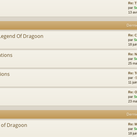
Re: 
par
S
13 av
Derni
 Legend Of Dragoon
Re: C
par
S
18 jui
ations
Re: 
par
S
25 ma
tions
Re: T
par
-
11 jui
Re: 
par
S
23 ma
Derni
d of Dragoon
Re: 
par
S
18 jui