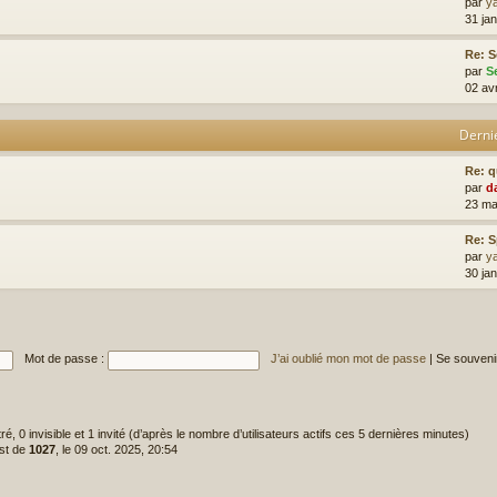
par
y
31 jan
Re: S
par
S
02 av
Derni
Re: 
par
d
23 ma
Re: 
par
y
30 ja
Mot de passe :
J’ai oublié mon mot de passe
|
Se souveni
tré, 0 invisible et 1 invité (d’après le nombre d’utilisateurs actifs ces 5 dernières minutes)
est de
1027
, le 09 oct. 2025, 20:54