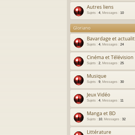
Autres liens
Sujets
:
4
,
Messages
:
10
Gloriano
Bavardage et actuali
Sujets
:
4
,
Messages
:
24
Cinéma et Télévision
Sujets
:
2
,
Messages
:
25
Musique
Sujets
:
9
,
Messages
:
30
Jeux Vidéo
Sujets
:
4
,
Messages
:
11
Manga et BD
Sujets
:
10
,
Messages
:
32
Littérature