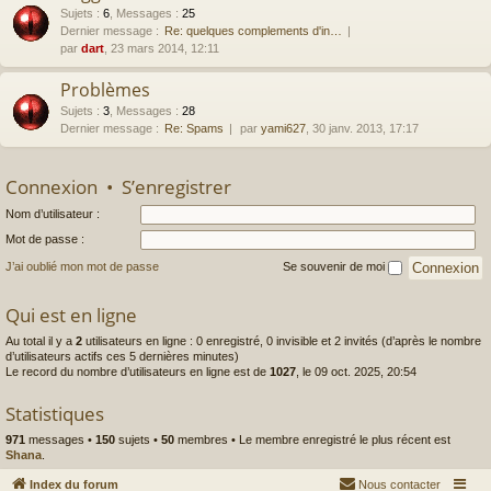
Sujets
:
6
,
Messages
:
25
Dernier message :
Re: quelques complements d'in…
par
dart
, 23 mars 2014, 12:11
Problèmes
Sujets
:
3
,
Messages
:
28
Dernier message :
Re: Spams
par
yami627
, 30 janv. 2013, 17:17
Connexion
•
S’enregistrer
Nom d’utilisateur :
Mot de passe :
J’ai oublié mon mot de passe
Se souvenir de moi
Qui est en ligne
Au total il y a
2
utilisateurs en ligne : 0 enregistré, 0 invisible et 2 invités (d’après le nombre
d’utilisateurs actifs ces 5 dernières minutes)
Le record du nombre d’utilisateurs en ligne est de
1027
, le 09 oct. 2025, 20:54
Statistiques
971
messages •
150
sujets •
50
membres • Le membre enregistré le plus récent est
Shana
.
Index du forum
Nous contacter