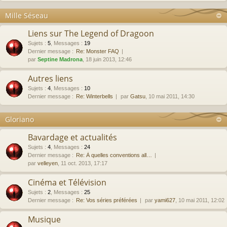
Mille Séseau
Liens sur The Legend of Dragoon
Sujets
:
5
,
Messages
:
19
Dernier message :
Re: Monster FAQ
par
Septine Madrona
, 18 juin 2013, 12:46
Autres liens
Sujets
:
4
,
Messages
:
10
Dernier message :
Re: Winterbells
par
Gatsu
, 10 mai 2011, 14:30
Gloriano
Bavardage et actualités
Sujets
:
4
,
Messages
:
24
Dernier message :
Re: À quelles conventions all…
par
velleyen
, 11 oct. 2013, 17:17
Cinéma et Télévision
Sujets
:
2
,
Messages
:
25
Dernier message :
Re: Vos séries préférées
par
yami627
, 10 mai 2011, 12:02
Musique