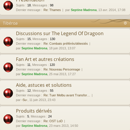
Sujets
:
18
,
Messages
:
98
Dernier message :
Re: Thames
par
Septine Madrona
, 13 avr. 2014, 17:08
Tibéroa
Discussions sur The Legend Of Dragoon
Sujets
:
15
,
Messages
:
130
Dernier message :
Re: Combats préférés/détestés
par
Septine Madrona
, 18 juin 2013, 13:07
Fan Art et autres créations
Sujets
:
11
,
Messages
:
120
Dernier message :
Re: Nouveau Personnage
par
Septine Madrona
, 25 mai 2013, 17:27
Aide, astuces et solutions
Sujets
:
12
,
Messages
:
55
Dernier message :
Re: Tuer Melbu avant Transfor…
par
-Su-
, 11 juin 2013, 23:43
Produits dérivés
Sujets
:
5
,
Messages
:
24
Dernier message :
Re: OST LoD
par
Septine Madrona
, 23 mars 2013, 14:50