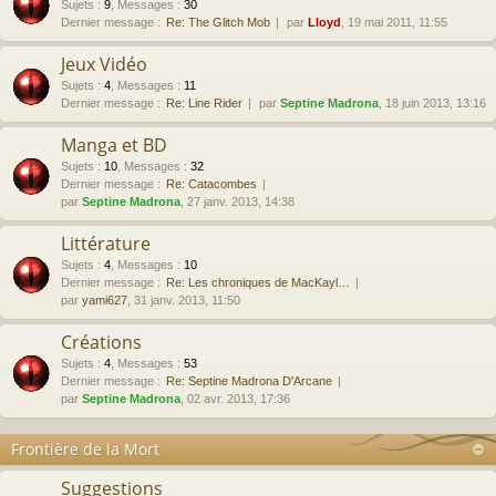
Sujets
:
9
,
Messages
:
30
Dernier message :
Re: The Glitch Mob
par
Lloyd
, 19 mai 2011, 11:55
Jeux Vidéo
Sujets
:
4
,
Messages
:
11
Dernier message :
Re: Line Rider
par
Septine Madrona
, 18 juin 2013, 13:16
Manga et BD
Sujets
:
10
,
Messages
:
32
Dernier message :
Re: Catacombes
par
Septine Madrona
, 27 janv. 2013, 14:38
Littérature
Sujets
:
4
,
Messages
:
10
Dernier message :
Re: Les chroniques de MacKayl…
par
yami627
, 31 janv. 2013, 11:50
Créations
Sujets
:
4
,
Messages
:
53
Dernier message :
Re: Septine Madrona D'Arcane
par
Septine Madrona
, 02 avr. 2013, 17:36
Frontière de la Mort
Suggestions