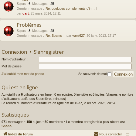
Sujets
:
6
,
Messages
:
25
Dernier message :
Re: quelques complements d'in…
par
dart
, 23 mars 2014, 12:11
Problèmes
Sujets
:
3
,
Messages
:
28
Dernier message :
Re: Spams
par
yami627
, 30 janv. 2013, 17:17
Connexion
•
S’enregistrer
Nom d’utilisateur :
Mot de passe :
J’ai oublié mon mot de passe
Se souvenir de moi
Qui est en ligne
Au total il y a
6
utilisateurs en ligne : 0 enregistré, 0 invisible et 6 invités (d’après le nombre
d’utilisateurs actifs ces 5 dernières minutes)
Le record du nombre d’utilisateurs en ligne est de
1027
, le 09 oct. 2025, 20:54
Statistiques
971
messages •
150
sujets •
50
membres • Le membre enregistré le plus récent est
Shana
.
Index du forum
Nous contacter