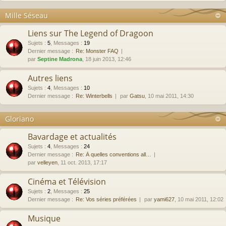
Mille Séseau
Liens sur The Legend of Dragoon
Sujets
:
5
,
Messages
:
19
Dernier message :
Re: Monster FAQ
par
Septine Madrona
, 18 juin 2013, 12:46
Autres liens
Sujets
:
4
,
Messages
:
10
Dernier message :
Re: Winterbells
par
Gatsu
, 10 mai 2011, 14:30
Gloriano
Bavardage et actualités
Sujets
:
4
,
Messages
:
24
Dernier message :
Re: À quelles conventions all…
par
velleyen
, 11 oct. 2013, 17:17
Cinéma et Télévision
Sujets
:
2
,
Messages
:
25
Dernier message :
Re: Vos séries préférées
par
yami627
, 10 mai 2011, 12:02
Musique