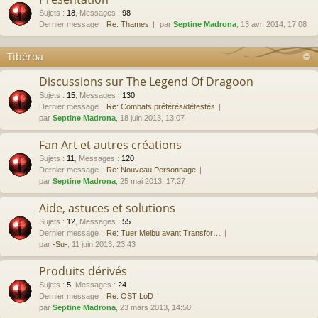
Sujets
:
18
,
Messages
:
98
Dernier message :
Re: Thames
par
Septine Madrona
, 13 avr. 2014, 17:08
Tibéroa
Discussions sur The Legend Of Dragoon
Sujets
:
15
,
Messages
:
130
Dernier message :
Re: Combats préférés/détestés
par
Septine Madrona
, 18 juin 2013, 13:07
Fan Art et autres créations
Sujets
:
11
,
Messages
:
120
Dernier message :
Re: Nouveau Personnage
par
Septine Madrona
, 25 mai 2013, 17:27
Aide, astuces et solutions
Sujets
:
12
,
Messages
:
55
Dernier message :
Re: Tuer Melbu avant Transfor…
par
-Su-
, 11 juin 2013, 23:43
Produits dérivés
Sujets
:
5
,
Messages
:
24
Dernier message :
Re: OST LoD
par
Septine Madrona
, 23 mars 2013, 14:50