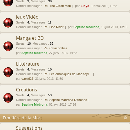
Sujets
:
9
,
Messages
:
30
Dernier message :
Re: The Glitch Mob
par
Lloyd
, 19 mai 2011, 11:55
Jeux Vidéo
Sujets
:
4
,
Messages
:
11
Dernier message :
Re: Line Rider
par
Septine Madrona
, 18 juin 2013, 13:16
Manga et BD
Sujets
:
10
,
Messages
:
32
Dernier message :
Re: Catacombes
par
Septine Madrona
, 27 janv. 2013, 14:38
Littérature
Sujets
:
4
,
Messages
:
10
Dernier message :
Re: Les chroniques de MacKayl…
par
yami627
, 31 janv. 2013, 11:50
Créations
Sujets
:
4
,
Messages
:
53
Dernier message :
Re: Septine Madrona D'Arcane
par
Septine Madrona
, 02 avr. 2013, 17:36
Frontière de la Mort
Suggestions