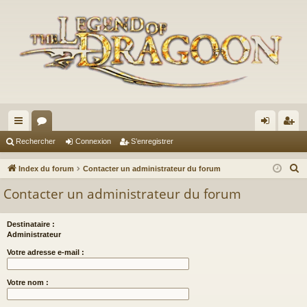
cc
or
on
’e
Rechercher
Connexion
S’enregistrer
ès
u
ne
nr
R
Index du forum
Contacter un administrateur du forum
ra
m
xi
eg
e
Contacter un administrateur du forum
c
pi
s
on
ist
h
de
re
Destinataire :
e
Administrateur
r
r
Votre adresse e-mail :
c
h
Votre nom :
e
r