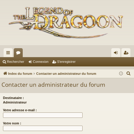
cc
or
on
’e
Rechercher
Connexion
S’enregistrer
ès
u
ne
nr
R
Index du forum
Contacter un administrateur du forum
ra
m
xi
eg
e
Contacter un administrateur du forum
c
pi
s
on
ist
h
de
re
Destinataire :
e
Administrateur
r
r
Votre adresse e-mail :
c
h
Votre nom :
e
r