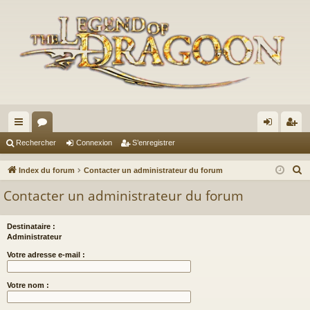
cc
or
on
’e
Rechercher
Connexion
S’enregistrer
ès
u
ne
nr
R
Index du forum
Contacter un administrateur du forum
ra
m
xi
eg
e
Contacter un administrateur du forum
c
pi
s
on
ist
h
de
re
Destinataire :
e
Administrateur
r
r
Votre adresse e-mail :
c
h
Votre nom :
e
r