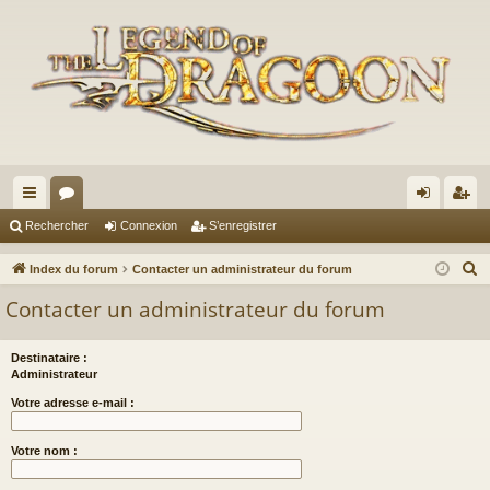
cc
or
on
’e
Rechercher
Connexion
S’enregistrer
ès
u
ne
nr
R
Index du forum
Contacter un administrateur du forum
ra
m
xi
eg
e
Contacter un administrateur du forum
c
pi
s
on
ist
h
de
re
Destinataire :
e
Administrateur
r
r
Votre adresse e-mail :
c
h
Votre nom :
e
r