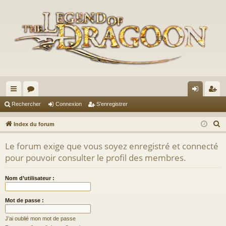
cc
or
on
’e
Rechercher
Connexion
S’enregistrer
ès
u
ne
nr
R
Index du forum
ra
m
xi
eg
e
Le forum exige que vous soyez enregistré et connecté
c
pi
s
on
ist
pour pouvoir consulter le profil des membres.
h
de
re
e
Nom d’utilisateur :
r
r
c
Mot de passe :
h
e
J’ai oublié mon mot de passe
r