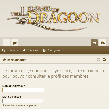
cc
or
on
’e
Rechercher
Connexion
S’enregistrer
ès
u
ne
nr
R
Index du forum
ra
m
xi
eg
e
Le forum exige que vous soyez enregistré et connecté
c
pi
s
on
ist
pour pouvoir consulter le profil des membres.
h
de
re
e
Nom d’utilisateur :
r
r
c
Mot de passe :
h
e
J’ai oublié mon mot de passe
r