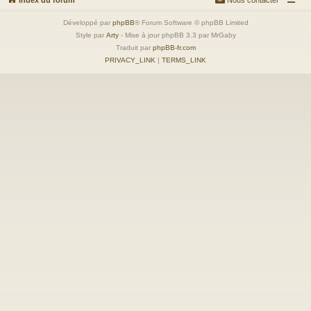
Développé par
phpBB
® Forum Software © phpBB Limited
Style par
Arty
- Mise à jour phpBB 3.3 par MrGaby
Traduit par
phpBB-fr.com
PRIVACY_LINK
|
TERMS_LINK