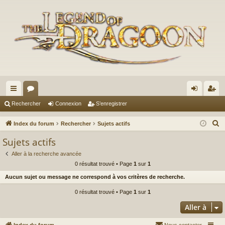
cc
or
on
’e
Rechercher
Connexion
S’enregistrer
ès
u
ne
nr
R
Index du forum
Rechercher
Sujets actifs
ra
m
xi
eg
e
Sujets actifs
c
pi
s
on
ist
Aller à la recherche avancée
h
de
re
0 résultat trouvé • Page
1
sur
1
e
Aucun sujet ou message ne correspond à vos critères de recherche.
r
r
c
0 résultat trouvé • Page
1
sur
1
h
Aller à
e
r
Index du forum
Nous contacter