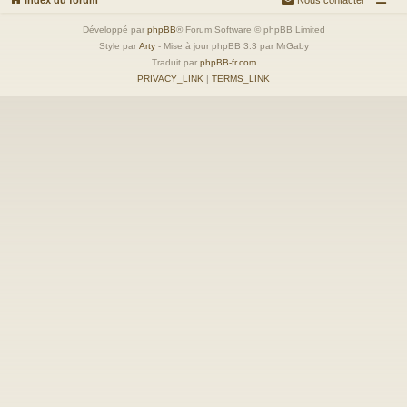
Développé par
phpBB
® Forum Software © phpBB Limited
Style par
Arty
- Mise à jour phpBB 3.3 par MrGaby
Traduit par
phpBB-fr.com
PRIVACY_LINK
|
TERMS_LINK