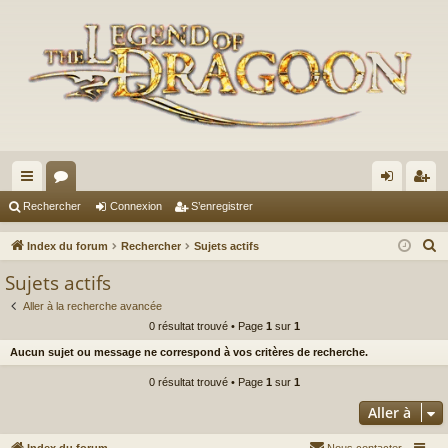
cc
or
on
’e
Rechercher
Connexion
S’enregistrer
ès
u
ne
nr
R
Index du forum
Rechercher
Sujets actifs
ra
m
xi
eg
e
Sujets actifs
c
pi
s
on
ist
Aller à la recherche avancée
h
de
re
0 résultat trouvé • Page
1
sur
1
e
Aucun sujet ou message ne correspond à vos critères de recherche.
r
r
c
0 résultat trouvé • Page
1
sur
1
h
Aller à
e
r
Index du forum
Nous contacter