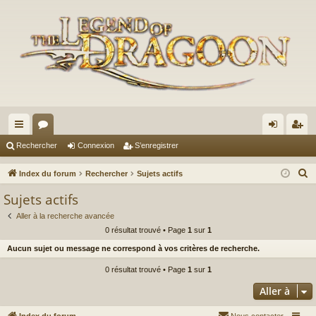
cc
or
on
’e
Rechercher
Connexion
S’enregistrer
ès
u
ne
nr
R
Index du forum
Rechercher
Sujets actifs
ra
m
xi
eg
e
Sujets actifs
c
pi
s
on
ist
Aller à la recherche avancée
h
de
re
0 résultat trouvé • Page
1
sur
1
e
Aucun sujet ou message ne correspond à vos critères de recherche.
r
r
c
0 résultat trouvé • Page
1
sur
1
h
Aller à
e
r
Index du forum
Nous contacter