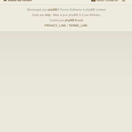
Développé par
phpBB
® Forum Software © phpBB Limited
Style par
Arty
- Mise à jour phpBB 3.3 par MrGaby
Traduit par
phpBB-fr.com
PRIVACY_LINK
|
TERMS_LINK