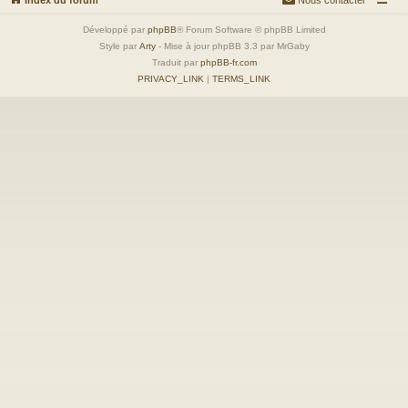
Développé par
phpBB
® Forum Software © phpBB Limited
Style par
Arty
- Mise à jour phpBB 3.3 par MrGaby
Traduit par
phpBB-fr.com
PRIVACY_LINK
|
TERMS_LINK