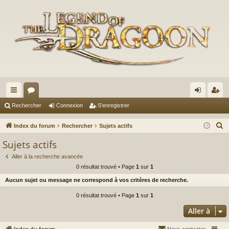
cc
or
on
’e
Rechercher
Connexion
S’enregistrer
ès
u
ne
nr
R
Index du forum
Rechercher
Sujets actifs
ra
m
xi
eg
e
Sujets actifs
c
pi
s
on
ist
Aller à la recherche avancée
h
de
re
0 résultat trouvé • Page
1
sur
1
e
Aucun sujet ou message ne correspond à vos critères de recherche.
r
r
c
0 résultat trouvé • Page
1
sur
1
h
Aller à
e
r
Index du forum
Nous contacter