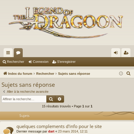
cc
or
on
’e
Rechercher
Connexion
S’enregistrer
ès
u
ne
nr
R
Index du forum
Rechercher
Sujets sans réponse
ra
m
xi
eg
e
Sujets sans réponse
c
pi
s
on
ist
Aller à la recherche avancée
h
de
re
Rechercher
Recherche avancée
e
15 résultats trouvés • Page
1
sur
1
r
r
c
Sujets
h
quelques complements d'info pour le site
e
Dernier message par
dart
«
23 mars 2014, 12:11
r