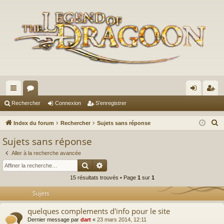
cc
or
on
’e
Rechercher
Connexion
S’enregistrer
ès
u
ne
nr
R
Index du forum
Rechercher
Sujets sans réponse
ra
m
xi
eg
e
Sujets sans réponse
c
pi
s
on
ist
Aller à la recherche avancée
h
de
re
Rechercher
Recherche avancée
e
15 résultats trouvés • Page
1
sur
1
r
r
c
Sujets
h
quelques complements d'info pour le site
e
Dernier message par
dart
«
23 mars 2014, 12:11
r