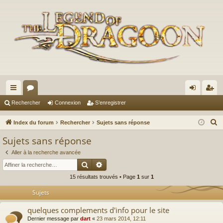
cc
or
on
’e
Rechercher
Connexion
S’enregistrer
ès
u
ne
nr
R
Index du forum
Rechercher
Sujets sans réponse
ra
m
xi
eg
e
Sujets sans réponse
c
pi
s
on
ist
Aller à la recherche avancée
h
de
re
Rechercher
Recherche avancée
e
15 résultats trouvés • Page
1
sur
1
r
r
c
Sujets
h
quelques complements d'info pour le site
e
Dernier message par
dart
«
23 mars 2014, 12:11
r