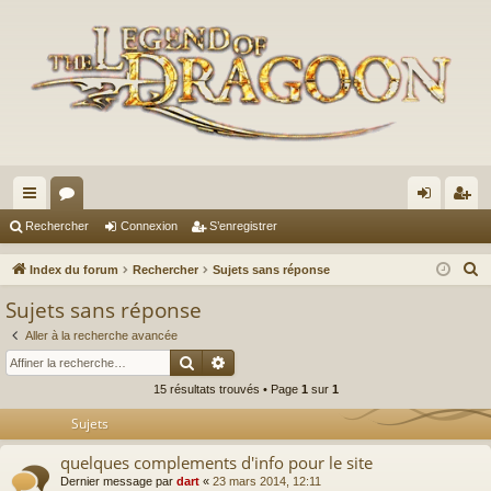
cc
or
on
’e
Rechercher
Connexion
S’enregistrer
ès
u
ne
nr
R
Index du forum
Rechercher
Sujets sans réponse
ra
m
xi
eg
e
Sujets sans réponse
c
pi
s
on
ist
Aller à la recherche avancée
h
de
re
Rechercher
Recherche avancée
e
15 résultats trouvés • Page
1
sur
1
r
r
c
Sujets
h
quelques complements d'info pour le site
e
Dernier message par
dart
«
23 mars 2014, 12:11
r