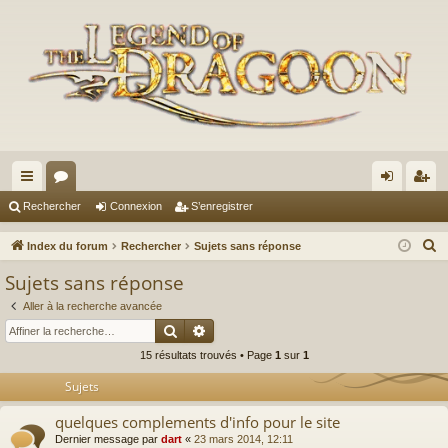
cc
or
on
’e
Rechercher
Connexion
S’enregistrer
ès
u
ne
nr
R
Index du forum
Rechercher
Sujets sans réponse
ra
m
xi
eg
e
Sujets sans réponse
c
pi
s
on
ist
Aller à la recherche avancée
h
de
re
Rechercher
Recherche avancée
e
15 résultats trouvés • Page
1
sur
1
r
r
c
Sujets
h
quelques complements d'info pour le site
e
Dernier message par
dart
«
23 mars 2014, 12:11
r