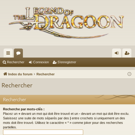
cc
or
on
’e
Rechercher
Connexion
S’enregistrer
ès
u
ne
nr
Index du forum
Rechercher
ra
m
xi
eg
Rechercher
pi
s
on
ist
de
re
Rechercher
r
Recherche par mots-clés :
Placez un
+
devant un mot qui doit être trouvé et un
-
devant un mot qui doit être exclu.
Saisissez une suite de mots séparés par des
|
entre crochets si uniquement un des
mots doit être trouvé. Utilisez le caractère « * » comme joker pour des recherches
partielles.