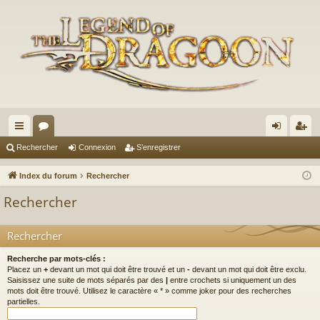
cc
or
on
’e
Rechercher
Connexion
S’enregistrer
ès
u
ne
nr
Index du forum
Rechercher
ra
m
xi
eg
Rechercher
pi
s
on
ist
de
re
Rechercher
r
Recherche par mots-clés :
Placez un
+
devant un mot qui doit être trouvé et un
-
devant un mot qui doit être exclu.
Saisissez une suite de mots séparés par des
|
entre crochets si uniquement un des
mots doit être trouvé. Utilisez le caractère « * » comme joker pour des recherches
partielles.