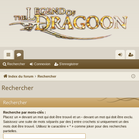
cc
or
on
’e
Rechercher
Connexion
S’enregistrer
ès
u
ne
nr
Index du forum
Rechercher
ra
m
xi
eg
Rechercher
pi
s
on
ist
de
re
Rechercher
r
Recherche par mots-clés :
Placez un
+
devant un mot qui doit être trouvé et un
-
devant un mot qui doit être exclu.
Saisissez une suite de mots séparés par des
|
entre crochets si uniquement un des
mots doit être trouvé. Utilisez le caractère « * » comme joker pour des recherches
partielles.