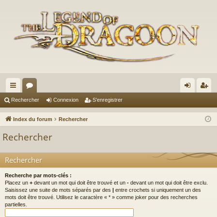
cc
or
on
’e
Rechercher
Connexion
S’enregistrer
ès
u
ne
nr
Index du forum
Rechercher
ra
m
xi
eg
Rechercher
pi
s
on
ist
de
re
Rechercher
r
Recherche par mots-clés :
Placez un
+
devant un mot qui doit être trouvé et un
-
devant un mot qui doit être exclu.
Saisissez une suite de mots séparés par des
|
entre crochets si uniquement un des
mots doit être trouvé. Utilisez le caractère « * » comme joker pour des recherches
partielles.