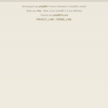
Développé par
phpBB
® Forum Software © phpBB Limited
Style par
Arty
- Mise à jour phpBB 3.3 par MrGaby
Traduit par
phpBB-fr.com
PRIVACY_LINK
|
TERMS_LINK