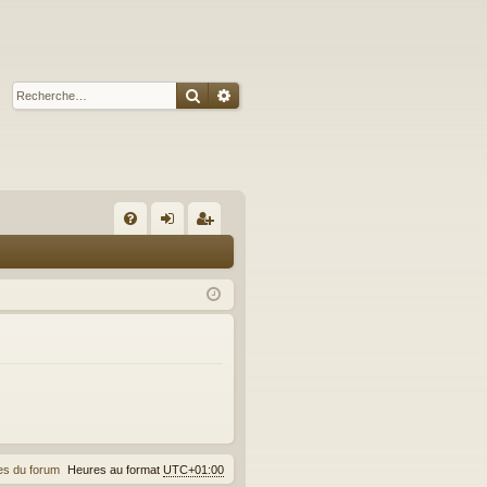
Rechercher
Recherche avancée
A
FA
on
’e
Q
ne
nr
xi
eg
on
ist
re
r
es du forum
Heures au format
UTC+01:00