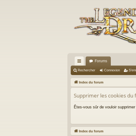
Forums
cc
Rechercher
Connexion
S’enr
ès
Index du forum
ra
Supprimer les cookies du
pi
de
Êtes-vous sûr de vouloir supprimer
Index du forum